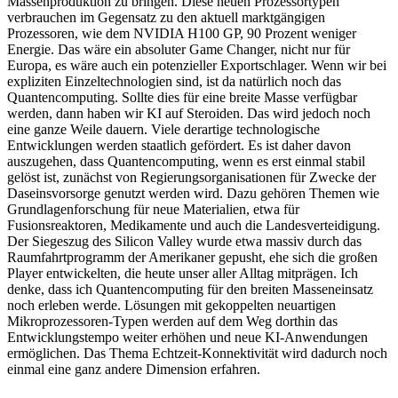
Massenproduktion zu bringen. Diese neuen Prozessortypen
verbrauchen im Gegensatz zu den aktuell marktgängigen
Prozessoren, wie dem NVIDIA H100 GP, 90 Prozent weniger
Energie. Das wäre ein absoluter Game Changer, nicht nur für
Europa, es wäre auch ein potenzieller Exportschlager. Wenn wir bei
expliziten Einzeltechnologien sind, ist da natürlich noch das
Quantencomputing. Sollte dies für eine breite Masse verfügbar
werden, dann haben wir KI auf Steroiden. Das wird jedoch noch
eine ganze Weile dauern. Viele derartige technologische
Entwicklungen werden staatlich gefördert. Es ist daher davon
auszugehen, dass Quantencomputing, wenn es erst einmal stabil
gelöst ist, zunächst von Regierungsorganisationen für Zwecke der
Daseinsvorsorge genutzt werden wird. Dazu gehören Themen wie
Grundlagenforschung für neue Materialien, etwa für
Fusionsreaktoren, Medikamente und auch die Landesverteidigung.
Der Siegeszug des Silicon Valley wurde etwa massiv durch das
Raumfahrtprogramm der Amerikaner gepusht, ehe sich die großen
Player entwickelten, die heute unser aller Alltag mitprägen. Ich
denke, dass ich Quantencomputing für den breiten Masseneinsatz
noch erleben werde. Lösungen mit gekoppelten neuartigen
Mikroprozessoren-Typen werden auf dem Weg dorthin das
Entwicklungstempo weiter erhöhen und neue KI-Anwendungen
ermöglichen. Das Thema Echtzeit-Konnektivität wird dadurch noch
einmal eine ganz andere Dimension erfahren.