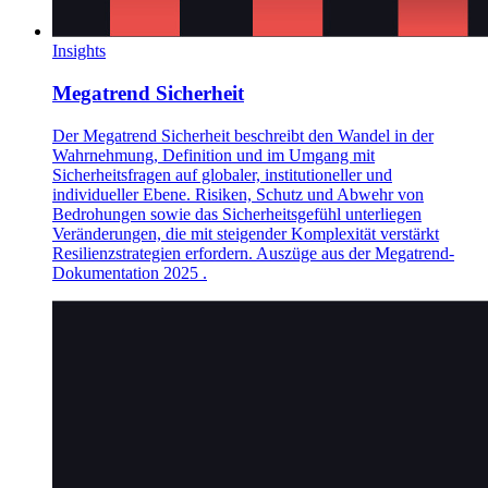
Insights
Megatrend Sicherheit
Der Megatrend Sicherheit beschreibt den Wandel in der
Wahrnehmung, Definition und im Umgang mit
Sicherheitsfragen auf globaler, institutioneller und
individueller Ebene. Risiken, Schutz und Abwehr von
Bedrohungen sowie das Sicherheitsgefühl unterliegen
Veränderungen, die mit steigender Komplexität verstärkt
Resilienzstrategien erfordern. Auszüge aus der Megatrend-
Dokumentation 2025 .