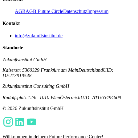
AGB
AGB Future Circle
Datenschutz
Impressum
Kontakt
info@zukunftsinstitut.de
Standorte
Zukunftsinstitut GmbH
Kaiserstr. 53
60329 Frankfurt am Main
Deutschland
UID:
DE213919548
Zukunftsinstitut Consulting GmbH
Rudolfsplatz 12/6
1010 Wien
Österreich
UID: ATU65494609
© 2026 Zukunftsinstitut GmbH
Willkommen in deinem Future Performance Center!