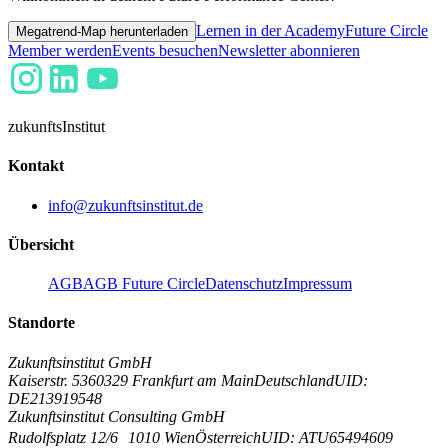
Lernen in der Academy
Future Circle
Megatrend-Map herunterladen
Member werden
Events besuchen
Newsletter abonnieren
zukunfts
Institut
Kontakt
info@zukunftsinstitut.de
Übersicht
AGB
AGB Future Circle
Datenschutz
Impressum
Standorte
Zukunftsinstitut GmbH
Kaiserstr. 53
60329 Frankfurt am Main
Deutschland
UID:
DE213919548
Zukunftsinstitut Consulting GmbH
Rudolfsplatz 12/6
1010 Wien
Österreich
UID: ATU65494609