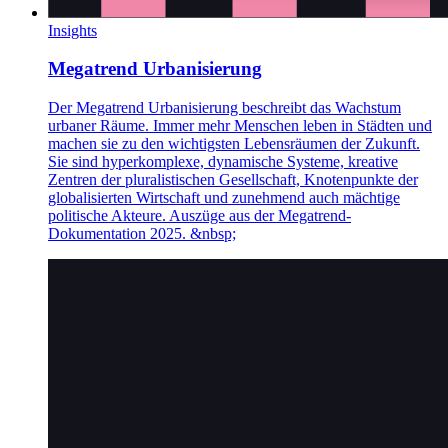
Insights
Megatrend Urbanisierung
Der Megatrend Urbanisierung beschreibt das Wachstum
urbaner Räume. Immer mehr Menschen leben in Städten und
machen sie zu den wichtigsten Lebensräumen der Zukunft.
Sie sind hyperkomplexe, dynamische Systeme, kreative
Zentren der pluralistischen Gesellschaft, Knotenpunkte der
globalisierten Wirtschaft und zunehmend auch mächtige
politische Akteure. Auszüge aus der Megatrend-
Dokumentation 2025. &nbsp;