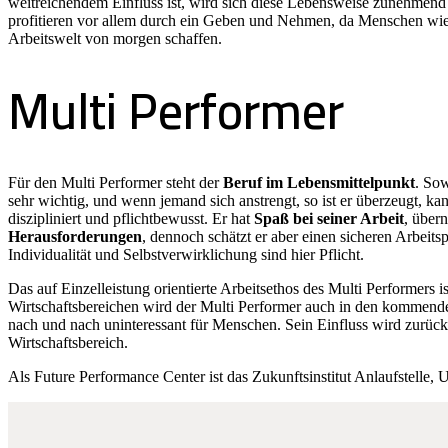
weitreichendem Einfluss ist, wird sich diese Lebensweise zunehmend -
profitieren vor allem durch ein Geben und Nehmen, da Menschen wie d
Arbeitswelt von morgen schaffen.
Multi Performer
Für den Multi Performer steht der
Beruf im Lebensmittelpunkt
. Sow
sehr wichtig, und wenn jemand sich anstrengt, so ist er überzeugt, kann
diszipliniert und pflichtbewusst. Er hat
Spaß bei seiner Arbeit
, über
Herausforderungen
, dennoch schätzt er aber einen sicheren Arbeits
Individualität und Selbstverwirklichung sind hier Pflicht.
Das auf Einzelleistung orientierte Arbeitsethos des Multi Performers 
Wirtschaftsbereichen wird der Multi Performer auch in den kommenden 
nach und nach uninteressant für Menschen. Sein Einfluss wird zurückg
Wirtschaftsbereich.
Als Future Performance Center ist das Zukunftsinstitut Anlaufstelle, 