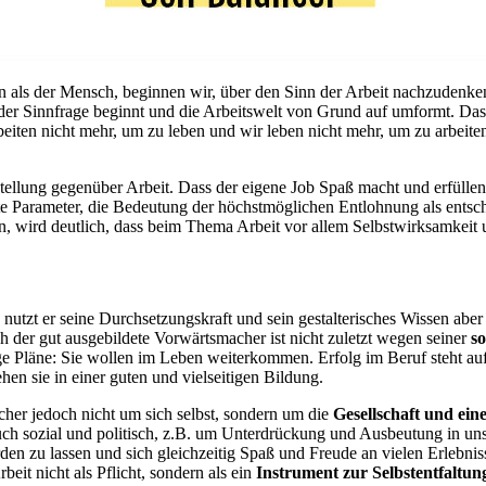
 als der Mensch, beginnen wir, über den Sinn der Arbeit nachzudenke
der Sinnfrage beginnt und die Arbeitswelt von Grund auf umformt. Da
beiten nicht mehr, um zu leben und wir leben nicht mehr, um zu arbeit
nstellung gegenüber Arbeit. Dass der eigene Job Spaß macht und erfüll
te Parameter, die Bedeutung der höchstmöglichen Entlohnung als entsc
, wird deutlich, dass beim Thema Arbeit vor allem Selbstwirksamkeit 
h nutzt er seine Durchsetzungskraft und sein gestalterisches Wissen ab
h der gut ausgebildete Vorwärtsmacher ist nicht zuletzt wegen seiner
so
 Pläne: Sie wollen im Leben weiterkommen. Erfolg im Beruf steht auf de
en sie in einer guten und vielseitigen Bildung.
her jedoch nicht um sich selbst, sondern um die
Gesellschaft und ei
auch sozial und politisch, z.B. um Unterdrückung und Ausbeutung in uns
rden zu lassen und sich gleichzeitig Spaß und Freude an vielen Erlebnis
eit nicht als Pflicht, sondern als ein
Instrument zur Selbstentfaltun