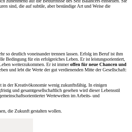
ich zunehmend auf die Bedürfnisse des Self Balancers einstellen. Sie
n sind, die auf subtile, aber beständige Art und Weise die
ehr so deutlich voneinander trennen lassen. Erfolg im Beruf ist ihm
lle Bedingung für ein erfolgreiches Leben. Er ist leistungsorientiert,
m Leben weiterzukommen. Er ist immer
offen für neue Chancen und
leben und lebt die Werte der gut verdienenden Mitte der Gesellschaft:
int in der Kreativökonomie wenig zukunftsfähig. In einigen
ristig und gesamtgesellschaftlich gesehen wird dieser Lebensstil
gemeinschaftsorientierter Wertewelten im Arbeits- und
nen, die Zukunft gestalten wollen.