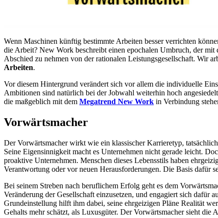
Wenn Maschinen künftig bestimmte Arbeiten besser verrichten können
die Arbeit? New Work beschreibt einen epochalen Umbruch, der mit 
Abschied zu nehmen von der rationalen Leistungsgesellschaft. Wir ar
Arbeiten
.
Vor diesem Hintergrund verändert sich vor allem die individuelle Ei
Ambitionen sind natürlich bei der Jobwahl weiterhin hoch angesiedel
die maßgeblich mit dem
Megatrend New Work
in Verbindung stehen
Vorwärtsmacher
Der Vorwärtsmacher wirkt wie ein klassischer Karrieretyp, tatsächlic
Seine Eigensinnigkeit macht es Unternehmen nicht gerade leicht. Doc
proaktive Unternehmen. Menschen dieses Lebensstils haben ehrgeizige
Verantwortung oder vor neuen Herausforderungen. Die Basis dafür seh
Bei seinem Streben nach beruflichem Erfolg geht es dem Vorwärtsmac
Veränderung der Gesellschaft einzusetzen, und engagiert sich dafür 
Grundeinstellung hilft ihm dabei, seine ehrgeizigen Pläne Realität we
Gehalts mehr schätzt, als Luxusgüter. Der Vorwärtsmacher sieht die Arb