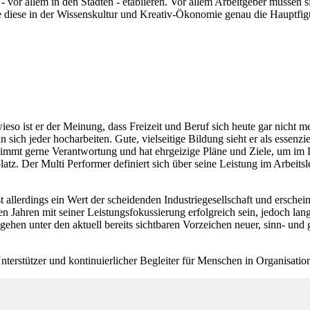
 vor allem in den Städten - etablieren. Vor allem Arbeitgeber müssen s
iese in der Wissenskultur und Kreativ-Ökonomie genau die Hauptfigure
ieso ist er der Meinung, dass Freizeit und Beruf sich heute gar nicht m
 sich jeder hocharbeiten. Gute, vielseitige Bildung sieht er als essenzie
nimmt gerne Verantwortung und hat ehrgeizige Pläne und Ziele, um i
platz. Der Multi Performer definiert sich über seine Leistung im Arbeits
ist allerdings ein Wert der scheidenden Industriegesellschaft und ersche
Jahren mit seiner Leistungsfokussierung erfolgreich sein, jedoch langf
ehen unter den aktuell bereits sichtbaren Vorzeichen neuer, sinn- und 
Unterstützer und kontinuierlicher Begleiter für Menschen in Organisatio