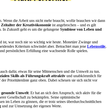
n. Wenn die Arbeit uns nicht mehr braucht, wofür brauchen wir dann
s
Zeitalter der Kreativökonomie
ist angebrochen – und es gilt
en. In Zukunft geht es um die gelungene
Symbiose von Leben und
end ist, war noch nie so wichtig wie heute. Monetäre Zwänge und
heidendes Kriterium schwindet aber. Betrachtet man jene
Lebensstile
,
und persönlichen Erfüllung eine wachsende Rolle spielen.
er auch dafür, etwas für seine Mitmenschen und die Umwelt zu tun.
zialen Skills als Führungskraft attraktiv
und unabkömmlich für
r Prioritätenliste ganz oben. Dabei scheuen sie sich nicht vor
ne gesunde Umwelt
: Er hat an sich den Anspruch, sich aktiv für die
erer Gesellschaft zu bekämpfen. Seine optimistische
sen im Leben zu gönnen, die er trotz seines überdurchschnittlichen
g
und zur Umsetzung der eigenen Werte.