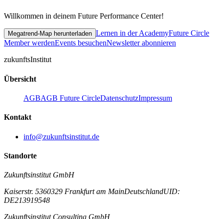
Willkommen in deinem Future Performance Center!
Lernen in der Academy
Future Circle
Megatrend-Map herunterladen
Member werden
Events besuchen
Newsletter abonnieren
zukunfts
Institut
Übersicht
AGB
AGB Future Circle
Datenschutz
Impressum
Kontakt
info@zukunftsinstitut.de
Standorte
Zukunftsinstitut GmbH
Kaiserstr. 53
60329 Frankfurt am Main
Deutschland
UID:
DE213919548
Zukunftsinstitut Consulting GmbH