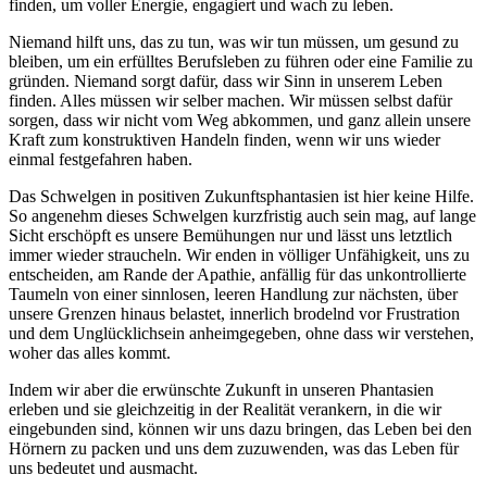
finden, um voller Energie, engagiert und wach zu leben.
Niemand hilft uns, das zu tun, was wir tun müssen, um gesund zu
bleiben, um ein erfülltes Berufsleben zu führen oder eine Familie zu
gründen. Niemand sorgt dafür, dass wir Sinn in unserem Leben
finden. Alles müssen wir selber machen. Wir müssen selbst dafür
sorgen, dass wir nicht vom Weg abkommen, und ganz allein unsere
Kraft zum konstruktiven Handeln finden, wenn wir uns wieder
einmal festgefahren haben.
Das Schwelgen in positiven Zukunftsphantasien ist hier keine Hilfe.
So angenehm dieses Schwelgen kurzfristig auch sein mag, auf lange
Sicht erschöpft es unsere Bemühungen nur und lässt uns letztlich
immer wieder straucheln. Wir enden in völliger Unfähigkeit, uns zu
entscheiden, am Rande der Apathie, anfällig für das unkontrollierte
Taumeln von einer sinnlosen, leeren Handlung zur nächsten, über
unsere Grenzen hinaus belastet, innerlich brodelnd vor Frustration
und dem Unglücklichsein anheimgegeben, ohne dass wir verstehen,
woher das alles kommt.
Indem wir aber die erwünschte Zukunft in unseren Phantasien
erleben und sie gleichzeitig in der Realität verankern, in die wir
eingebunden sind, können wir uns dazu bringen, das Leben bei den
Hörnern zu packen und uns dem zuzuwenden, was das Leben für
uns bedeutet und ausmacht.