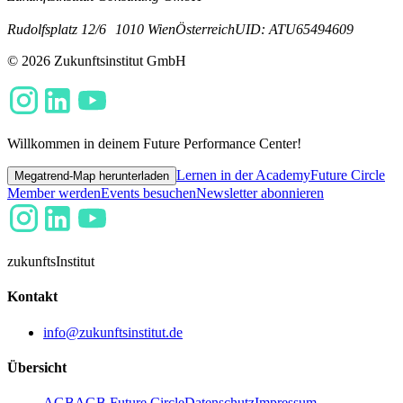
Rudolfsplatz 12/6
1010 Wien
Österreich
UID: ATU65494609
© 2026 Zukunftsinstitut GmbH
Willkommen in deinem Future Performance Center!
Lernen in der Academy
Future Circle
Megatrend-Map herunterladen
Member werden
Events besuchen
Newsletter abonnieren
zukunfts
Institut
Kontakt
info@zukunftsinstitut.de
Übersicht
AGB
AGB Future Circle
Datenschutz
Impressum