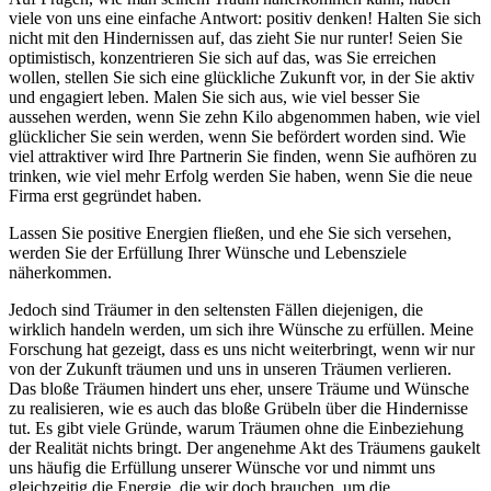
viele von uns eine einfache Antwort: positiv denken! Halten Sie sich
nicht mit den Hindernissen auf, das zieht Sie nur runter! Seien Sie
optimistisch, konzentrieren Sie sich auf das, was Sie erreichen
wollen, stellen Sie sich eine glückliche Zukunft vor, in der Sie aktiv
und engagiert leben. Malen Sie sich aus, wie viel besser Sie
aussehen werden, wenn Sie zehn Kilo abgenommen haben, wie viel
glücklicher Sie sein werden, wenn Sie befördert worden sind. Wie
viel attraktiver wird Ihre Partnerin Sie finden, wenn Sie aufhören zu
trinken, wie viel mehr Erfolg werden Sie haben, wenn Sie die neue
Firma erst gegründet haben.
Lassen Sie positive Energien fließen, und ehe Sie sich versehen,
werden Sie der Erfüllung Ihrer Wünsche und Lebensziele
näherkommen.
Jedoch sind Träumer in den seltensten Fällen diejenigen, die
wirklich handeln werden, um sich ihre Wünsche zu erfüllen. Meine
Forschung hat gezeigt, dass es uns nicht weiterbringt, wenn wir nur
von der Zukunft träumen und uns in unseren Träumen verlieren.
Das bloße Träumen hindert uns eher, unsere Träume und Wünsche
zu realisieren, wie es auch das bloße Grübeln über die Hindernisse
tut. Es gibt viele Gründe, warum Träumen ohne die Einbeziehung
der Realität nichts bringt. Der angenehme Akt des Träumens gaukelt
uns häufig die Erfüllung unserer Wünsche vor und nimmt uns
gleichzeitig die Energie, die wir doch brauchen, um die