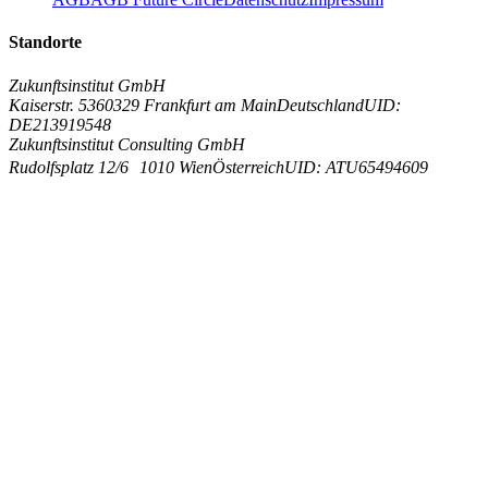
Standorte
Zukunftsinstitut GmbH
Kaiserstr. 53
60329 Frankfurt am Main
Deutschland
UID:
DE213919548
Zukunftsinstitut Consulting GmbH
Rudolfsplatz 12/6
1010 Wien
Österreich
UID: ATU65494609