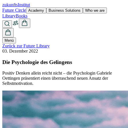
zukunfts
Institut
Future Circle
Academy
Business Solutions
Who we are
Library
Books
Menü
Zurück zur Future Library
03. Dezember 2022
Die Psychologie des Gelingens
Positiv Denken allein reicht nicht – die Psychologin Gabriele
Oettingen präsentiert einen überraschend neuen Ansatz der
Selbstmotivation.