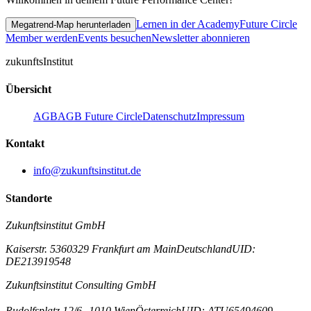
Lernen in der Academy
Future Circle
Megatrend-Map herunterladen
Member werden
Events besuchen
Newsletter abonnieren
zukunfts
Institut
Übersicht
AGB
AGB Future Circle
Datenschutz
Impressum
Kontakt
info@zukunftsinstitut.de
Standorte
Zukunftsinstitut GmbH
Kaiserstr. 53
60329 Frankfurt am Main
Deutschland
UID:
DE213919548
Zukunftsinstitut Consulting GmbH
Rudolfsplatz 12/6
1010 Wien
Österreich
UID: ATU65494609