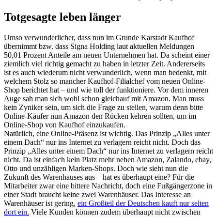
Totgesagte leben länger
Umso verwunderlicher, dass nun im Grunde Karstadt Kaufhof
übernimmt bzw. dass Signa Holding laut aktuellen Meldungen
50,01 Prozent Anteile am neuen Unternehmen hat. Da scheint einer
ziemlich viel richtig gemacht zu haben in letzter Zeit. Andererseits
ist es auch wiederum nicht verwunderlich, wenn man bedenkt, mit
welchem Stolz so mancher Kaufhof-Filialchef vom neuen Online-
Shop berichtet hat – und wie toll der funktioniere. Vor dem inneren
Auge sah man sich wohl schon gleichauf mit Amazon. Man muss
kein Zyniker sein, um sich die Frage zu stellen, warum denn bitte
Online-Käufer nun Amazon den Rücken kehren sollten, um im
Online-Shop von Kaufhof einzukaufen.
Natürlich, eine Online-Präsenz ist wichtig. Das Prinzip „Alles unter
einem Dach“ nur ins Internet zu verlagern reicht nicht. Doch das
Prinzip „Alles unter einem Dach“ nur ins Internet zu verlagern reicht
nicht. Da ist einfach kein Platz mehr neben Amazon, Zalando, ebay,
Otto und unzähligen Marken-Shops. Doch wie sieht nun die
Zukunft des Warenhauses aus – hat es überhaupt eine? Für die
Mitarbeiter zwar eine bittere Nachricht, doch eine Fußgängerzone in
einer Stadt braucht keine zwei Warenhäuser. Das Interesse an
Warenhäuser ist gering,
ein Großteil der Deutschen kauft nur selten
dort ein.
Viele Kunden können zudem überhaupt nicht zwischen