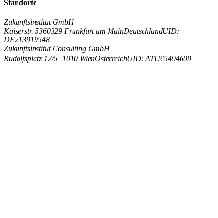
Standorte
Zukunftsinstitut GmbH
Kaiserstr. 53
60329 Frankfurt am Main
Deutschland
UID:
DE213919548
Zukunftsinstitut Consulting GmbH
Rudolfsplatz 12/6
1010 Wien
Österreich
UID: ATU65494609