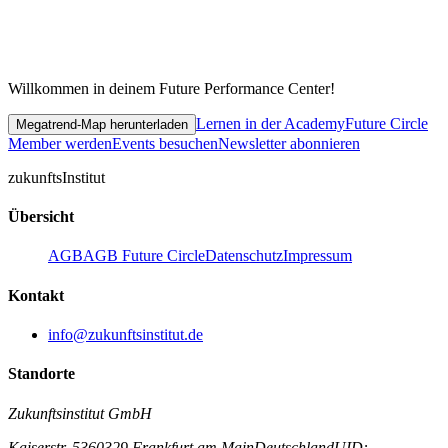
Willkommen in deinem Future Performance Center!
Lernen in der Academy
Future Circle
Megatrend-Map herunterladen
Member werden
Events besuchen
Newsletter abonnieren
zukunfts
Institut
Übersicht
AGB
AGB Future Circle
Datenschutz
Impressum
Kontakt
info@zukunftsinstitut.de
Standorte
Zukunftsinstitut GmbH
Kaiserstr. 53
60329 Frankfurt am Main
Deutschland
UID: