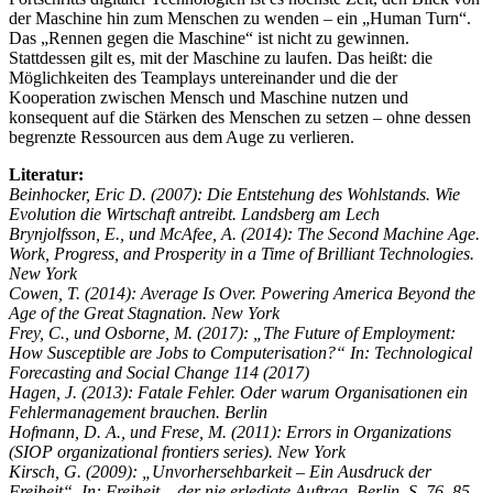
der Maschine hin zum Menschen zu wenden – ein „Human Turn“.
Das „Rennen gegen die Maschine“ ist nicht zu gewinnen.
Stattdessen gilt es, mit der Maschine zu laufen. Das heißt: die
Möglichkeiten des Teamplays untereinander und die der
Kooperation zwischen Mensch und Maschine nutzen und
konsequent auf die Stärken des Menschen zu setzen – ohne dessen
begrenzte Ressourcen aus dem Auge zu verlieren.
Literatur:
Beinhocker, Eric D. (2007): Die Entstehung des Wohlstands. Wie
Evolution die Wirtschaft antreibt. Landsberg am Lech
Brynjolfsson, E., und McAfee, A. (2014): The Second Machine Age.
Work, Progress, and Prosperity in a Time of Brilliant Technologies.
New York
Cowen, T. (2014): Average Is Over. Powering America Beyond the
Age of the Great Stagnation. New York
Frey, C., und Osborne, M. (2017): „The Future of Employment:
How Susceptible are Jobs to Computerisation?“ In: Technological
Forecasting and Social Change 114 (2017)
Hagen, J. (2013): Fatale Fehler. Oder warum Organisationen ein
Fehlermanagement brauchen. Berlin
Hofmann, D. A., und Frese, M. (2011): Errors in Organizations
(SIOP organizational frontiers series). New York
Kirsch, G. (2009): „Unvorhersehbarkeit – Ein Ausdruck der
Freiheit“. In: Freiheit – der nie erledigte Auftrag. Berlin, S. 76–85