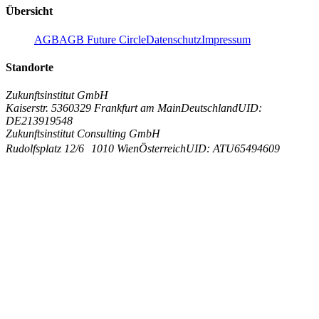
Übersicht
AGB
AGB Future Circle
Datenschutz
Impressum
Standorte
Zukunftsinstitut GmbH
Kaiserstr. 53
60329 Frankfurt am Main
Deutschland
UID:
DE213919548
Zukunftsinstitut Consulting GmbH
Rudolfsplatz 12/6
1010 Wien
Österreich
UID: ATU65494609