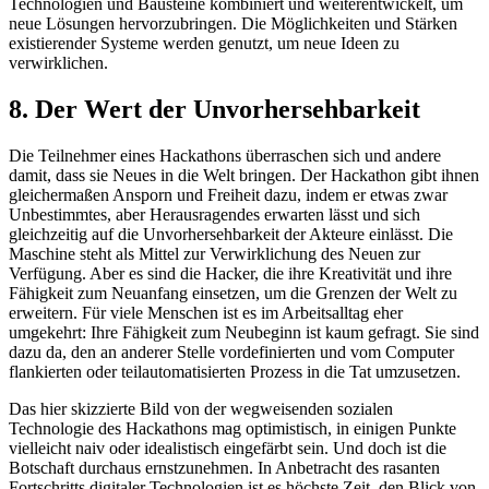
Technologien und Bausteine kombiniert und weiterentwickelt, um
neue Lösungen hervorzubringen. Die Möglichkeiten und Stärken
existierender Systeme werden genutzt, um neue Ideen zu
verwirklichen.
8. Der Wert der Unvorhersehbarkeit
Die Teilnehmer eines Hackathons überraschen sich und andere
damit, dass sie Neues in die Welt bringen. Der Hackathon gibt ihnen
gleichermaßen Ansporn und Freiheit dazu, indem er etwas zwar
Unbestimmtes, aber Herausragendes erwarten lässt und sich
gleichzeitig auf die Unvorhersehbarkeit der Akteure einlässt. Die
Maschine steht als Mittel zur Verwirklichung des Neuen zur
Verfügung. Aber es sind die Hacker, die ihre Kreativität und ihre
Fähigkeit zum Neuanfang einsetzen, um die Grenzen der Welt zu
erweitern. Für viele Menschen ist es im Arbeitsalltag eher
umgekehrt: Ihre Fähigkeit zum Neubeginn ist kaum gefragt. Sie sind
dazu da, den an anderer Stelle vordefinierten und vom Computer
flankierten oder teilautomatisierten Prozess in die Tat umzusetzen.
Das hier skizzierte Bild von der wegweisenden sozialen
Technologie des Hackathons mag optimistisch, in einigen Punkte
vielleicht naiv oder idealistisch eingefärbt sein. Und doch ist die
Botschaft durchaus ernstzunehmen. In Anbetracht des rasanten
Fortschritts digitaler Technologien ist es höchste Zeit, den Blick von