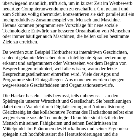
überwiegend männlich, trifft sich, um in kurzer Zeit im Wettbewerb
neuartige Computeranwendungen zu erschaffen. Gut gelaunt und
zum Schluss völlig übermüdet, konzentrieren sie sich parallel auf ein
hochproduktives Zusammenspiel von Mensch und Maschine.
Heraus kommen programmierte Vorschläge für neue soziale
Technologien: Entwürfe zur besseren Organisation von Menschen
oder immer häufiger auch Maschinen, die helfen sollen bestimmte
Ziele zu erreichen.
Da werden zum Beispiel Hörbücher zu interaktiven Geschichten,
schlecht gelaunte Menschen durch intelligente Spracherkennung
erkannt und aufgemuntert oder Wartezeiten vor dem Beginn von
Besprechungen minimiert, weil alle wissen, wann der letzte
Besprechungsteilnehmer eintreffen wird. Viele der Apps und
Programme sind Eintagsfliegen. Aus manchen werden dagegen
wegweisende Geschäftsideen und Organisationsentwürfe.
Die Hacker basteln – teils bewusst, teils unbewusst – an den
Spielregeln unserer Wirtschaft und Gesellschaft. Sie beschleunigen
dabei deren Wandel durch Digitalisierung und Automatisierung.
Gleichzeitig ist das kollaborative Format des Hackathons selbst eine
wegweisende soziale Technologie: Denn hier steht letztlich der
Mensch mit seinen Fähigkeiten und seinen Bedürfnissen im
Mittelpunkt. Im Phänomen des Hackathons und seiner Ergebnisse
spiegeln sich hochfokussiert die Herausforderungen und die