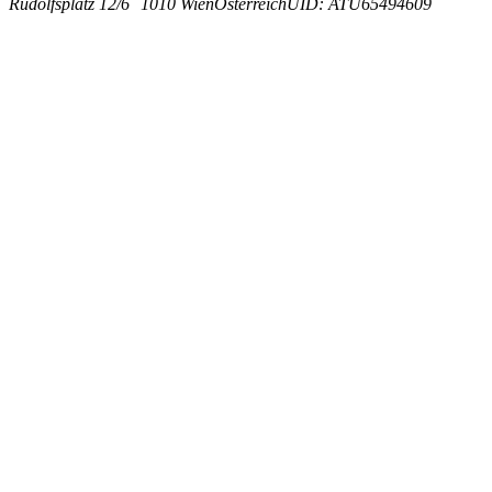
Rudolfsplatz 12/6
1010 Wien
Österreich
UID: ATU65494609