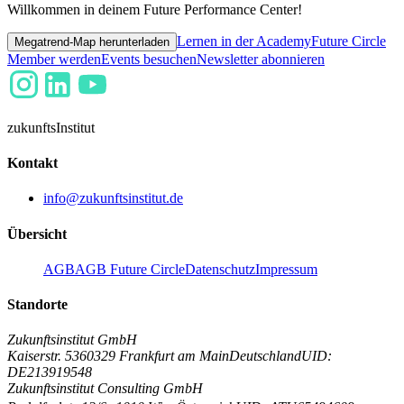
Willkommen in deinem Future Performance Center!
Lernen in der Academy
Future Circle
Megatrend-Map herunterladen
Member werden
Events besuchen
Newsletter abonnieren
zukunfts
Institut
Kontakt
info@zukunftsinstitut.de
Übersicht
AGB
AGB Future Circle
Datenschutz
Impressum
Standorte
Zukunftsinstitut GmbH
Kaiserstr. 53
60329 Frankfurt am Main
Deutschland
UID:
DE213919548
Zukunftsinstitut Consulting GmbH