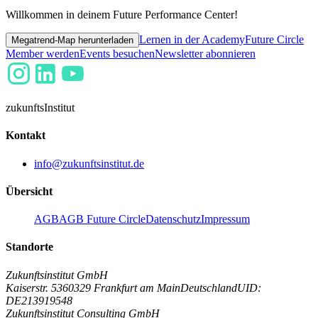
Willkommen in deinem Future Performance Center!
Lernen in der Academy
Future Circle
Megatrend-Map herunterladen
Member werden
Events besuchen
Newsletter abonnieren
zukunfts
Institut
Kontakt
info@zukunftsinstitut.de
Übersicht
AGB
AGB Future Circle
Datenschutz
Impressum
Standorte
Zukunftsinstitut GmbH
Kaiserstr. 53
60329 Frankfurt am Main
Deutschland
UID:
DE213919548
Zukunftsinstitut Consulting GmbH