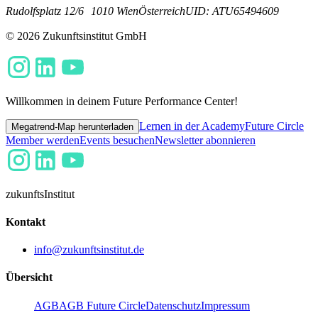
Rudolfsplatz 12/6
1010 Wien
Österreich
UID: ATU65494609
© 2026 Zukunftsinstitut GmbH
Willkommen in deinem Future Performance Center!
Lernen in der Academy
Future Circle
Megatrend-Map herunterladen
Member werden
Events besuchen
Newsletter abonnieren
zukunfts
Institut
Kontakt
info@zukunftsinstitut.de
Übersicht
AGB
AGB Future Circle
Datenschutz
Impressum