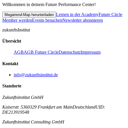
Willkommen in deinem Future Performance Center!
Lernen in der Academy
Future Circle
Megatrend-Map herunterladen
Member werden
Events besuchen
Newsletter abonnieren
zukunfts
Institut
Übersicht
AGB
AGB Future Circle
Datenschutz
Impressum
Kontakt
info@zukunftsinstitut.de
Standorte
Zukunftsinstitut GmbH
Kaiserstr. 53
60329 Frankfurt am Main
Deutschland
UID:
DE213919548
Zukunftsinstitut Consulting GmbH