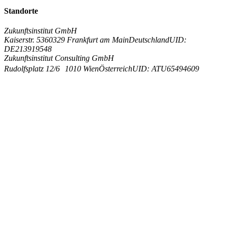
Standorte
Zukunftsinstitut GmbH
Kaiserstr. 53
60329 Frankfurt am Main
Deutschland
UID:
DE213919548
Zukunftsinstitut Consulting GmbH
Rudolfsplatz 12/6
1010 Wien
Österreich
UID: ATU65494609