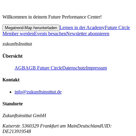
Willkommen in deinem Future Performance Center!
Lernen in der Academy
Future Circle
Megatrend-Map herunterladen
Member werden
Events besuchen
Newsletter abonnieren
zukunfts
Institut
Übersicht
AGB
AGB Future Circle
Datenschutz
Impressum
Kontakt
info@zukunftsinstitut.de
Standorte
Zukunftsinstitut GmbH
Kaiserstr. 53
60329 Frankfurt am Main
Deutschland
UID:
DE213919548