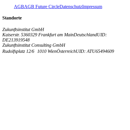
AGB
AGB Future Circle
Datenschutz
Impressum
Standorte
Zukunftsinstitut GmbH
Kaiserstr. 53
60329 Frankfurt am Main
Deutschland
UID:
DE213919548
Zukunftsinstitut Consulting GmbH
Rudolfsplatz 12/6
1010 Wien
Österreich
UID: ATU65494609