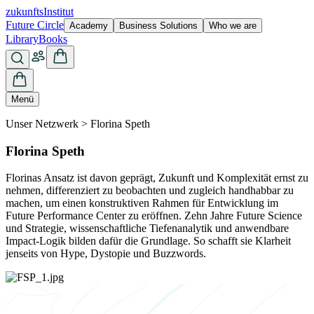
zukunfts
Institut
Future Circle
Academy
Business Solutions
Who we are
Library
Books
Menü
Unser Netzwerk > Florina Speth
Florina Speth
Florinas Ansatz ist davon geprägt, Zukunft und Komplexität ernst zu
nehmen, differenziert zu beobachten und zugleich handhabbar zu
machen, um einen konstruktiven Rahmen für Entwicklung im
Future Performance Center zu eröffnen. Zehn Jahre Future Science
und Strategie, wissenschaftliche Tiefenanalytik und anwendbare
Impact-Logik bilden dafür die Grundlage. So schafft sie Klarheit
jenseits von Hype, Dystopie und Buzzwords.