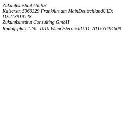
Zukunftsinstitut GmbH
Kaiserstr. 53
60329 Frankfurt am Main
Deutschland
UID:
DE213919548
Zukunftsinstitut Consulting GmbH
Rudolfsplatz 12/6
1010 Wien
Österreich
UID: ATU65494609