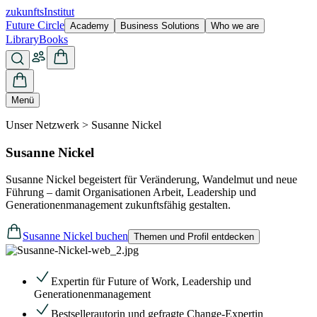
zukunfts
Institut
Future Circle
Academy
Business Solutions
Who we are
Library
Books
Menü
Unser Netzwerk > Susanne Nickel
Susanne Nickel
Susanne Nickel begeistert für Veränderung, Wandelmut und neue
Führung – damit Organisationen Arbeit, Leadership und
Generationenmanagement zukunftsfähig gestalten.
Susanne Nickel buchen
Themen und Profil entdecken
Expertin für Future of Work, Leadership und
Generationenmanagement
Bestsellerautorin und gefragte Change-Expertin