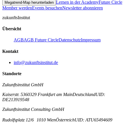
Lernen in der Academy
Future Circle
Megatrend-Map herunterladen
Member werden
Events besuchen
Newsletter abonnieren
zukunfts
Institut
Übersicht
AGB
AGB Future Circle
Datenschutz
Impressum
Kontakt
info@zukunftsinstitut.de
Standorte
Zukunftsinstitut GmbH
Kaiserstr. 53
60329 Frankfurt am Main
Deutschland
UID:
DE213919548
Zukunftsinstitut Consulting GmbH
Rudolfsplatz 12/6
1010 Wien
Österreich
UID: ATU65494609