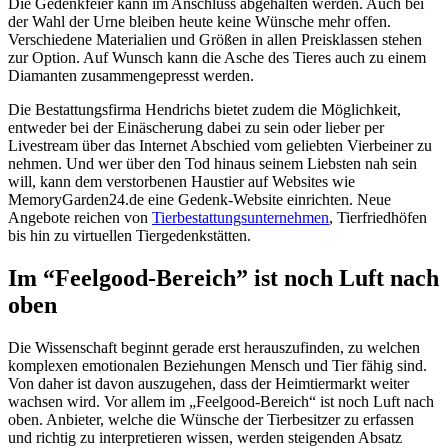
Die Gedenkfeier kann im Anschluss abgehalten werden. Auch bei
der Wahl der Urne bleiben heute keine Wünsche mehr offen.
Verschiedene Materialien und Größen in allen Preisklassen stehen
zur Option. Auf Wunsch kann die Asche des Tieres auch zu einem
Diamanten zusammengepresst werden.
Die Bestattungsfirma Hendrichs bietet zudem die Möglichkeit,
entweder bei der Einäscherung dabei zu sein oder lieber per
Livestream über das Internet Abschied vom geliebten Vierbeiner zu
nehmen. Und wer über den Tod hinaus seinem Liebsten nah sein
will, kann dem verstorbenen Haustier auf Websites wie
MemoryGarden24.de eine Gedenk-Website einrichten. Neue
Angebote reichen von
Tierbestattungsunternehmen
, Tierfriedhöfen
bis hin zu virtuellen Tiergedenkstätten.
Im “Feelgood-Bereich” ist noch Luft nach
oben
Die Wissenschaft beginnt gerade erst herauszufinden, zu welchen
komplexen emotionalen Beziehungen Mensch und Tier fähig sind.
Von daher ist davon auszugehen, dass der Heimtiermarkt weiter
wachsen wird. Vor allem im „Feelgood-Bereich“ ist noch Luft nach
oben. Anbieter, welche die Wünsche der Tierbesitzer zu erfassen
und richtig zu interpretieren wissen, werden steigenden Absatz