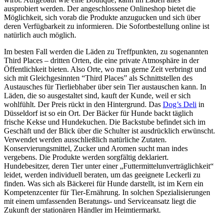
ausprobiert werden. Der angeschlossene Onlineshop bietet die
Möglichkeit, sich vorab die Produkte anzugucken und sich über
deren Verfügbarkeit zu informieren. Die Sofortbestellung online ist
natürlich auch möglich.
Im besten Fall werden die Läden zu Treffpunkten, zu sogenannten
Third Places – dritten Orten, die eine private Atmosphäre in der
Öffentlichkeit bieten. Also Orte, wo man gerne Zeit verbringt und
sich mit Gleichgesinnten “Third Places” als Schnittstellen des
Austausches für Tierliebhaber über sein Tier austauschen kann. In
Läden, die so ausgestaltet sind, kauft der Kunde, weil er sich
wohlfühlt. Der Preis rückt in den Hintergrund. Das
Dog’s Deli
in
Düsseldorf ist so ein Ort. Der Bäcker für Hunde backt täglich
frische Kekse und Hundekuchen. Die Backstube befindet sich im
Geschäft und der Blick über die Schulter ist ausdrücklich erwünscht.
Verwendet werden ausschließlich natürliche Zutaten.
Konservierungsmittel, Zucker und Aromen sucht man indes
vergebens. Die Produkte werden sorgfältig deklariert.
Hundebesitzer, deren Tier unter einer „Futtermittelunverträglichkeit“
leidet, werden individuell beraten, um das geeignete Leckerli zu
finden. Was sich als Bäckerei für Hunde darstellt, ist im Kern ein
Kompetenzcenter für Tier-Ernährung. In solchen Spezialisierungen
mit einem umfassenden Beratungs- und Serviceansatz liegt die
Zukunft der stationären Händler im Heimtiermarkt.