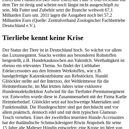
dem Tier ist riesig und scheint noch längst nicht ausgeschöpft zu
sein. Mit Futter und Zubehör setzt die Branche weltweit 67,1
Milliarden Euro um. 2011 lagen die Ausgaben noch bei 57,2
Milliarden Euro (Quelle: Zentralverband Zoologischer Fachbetriebe
Deutschland e.V.).
Tierliebe kennt keine Krise
Der Status der Tiere ist in Deutschland hoch. So wächst vor allem
das Luxussegment. Snacks werden aus besonderen Rohstoffen
hergestellt, z.B. Hundekauknochen aus Yakmilch. Werthaltigkeit ist
ebenso ein relevantes Thema. So findet der Liebhaber
Edelaccessoires aus den feinsten Werkstoffen, wie z.B.
handgefertigte Katzenkratzbäume aus Rebstöcken. Harald
Glööckler stellte auf der Interzoo, der Weltleitmesse für die
Heimtierbranche, im Mai letzten Jahres seine exklusive
Hundemodekollektion Aufwind für das Tierfutter-Premiumsegment
vor. Entworfen wurde diese in Zusammenarbeit mit der Firma Karlie
Heimtierbedarf. Glööckler setzt auf hochwertige Materialien und
Funktionalität. Die Hundegeschirre sind gut durchdacht und vor
allem praktisch, dennoch edel und mit dem typischen Glamour-
Touch versehen. Eines der zweifellos teuersten Hunde-Accessoires
hat der thailändische Schmuckdesigner Riwin Jirapolsek für seine
15 Jahre alte Malteser Hündin entworfen: eine Krone im Wert von