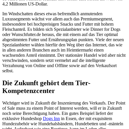
4,2 Millionen US-Dollar.
Im Windschatten dieses etwas befremdlich anmutenden
Luxussegments wächst vor allem auch das Premiumsegment,
insbesondere bei hochpreisigen Snacks und Futter mit hohem
Fleischanteil. Es bilden sich Spezialanbieter wie Dinner for Dogs
oder Wunschfutter.de heraus, die mit einem auf das Tier optimal
abgestimmten Futter und Ernährungsplan punkten. Viele der neuen
Spezialanbieter wählen hierfür den Weg über das Internet, das wie
in allen anderen Branchen auch im Heimtiermarkt einen
wachsenden Anteil einnimmt. Der stationäre Handel wird aber nicht
verschwinden, sondern setzt vermehrt auf die intelligente
Verzahnung von Online und Offline sowie auf den Verkaufsort
selbst.
Die Zukunft gehört dem Tier-
Kompetenzcenter
Wichtiger wird in Zukunft die Inszenierung des Verkaufs. Der Point
of Sale muss zu einem Point of Interest werden, will er in Zukunft
noch seine Berechtigung haben. Ein gutes Beispiel liefert der
exklusive Hundeshop
Dogs Inn
in Essen, der mit exquisitem
Hundezubehör wie Hundehalsbändern, Hundebetten und -mänteln
wirbt. Aufgebaut wie eine Boutique, kann im Laden alles