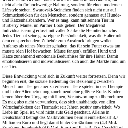
nicht allein für hochwertige Nahrung, sondern für einen modernen
Lifestyle stehen. Swarovski-Steinchen finden sich nicht nur auf
Schmuckstücken für den Menschen, sondern genauso auf Hunde-
und Katzenhalsbändern. Wer es mag, kann mit seinem Tier im
Burberry-Mantel im Partner-Look gehen. Der Megatrend
Individualisierung erfasst mit voller Stärke die Heimtierbranche.
Jedes Tier hat seine ganz eigene Persönlichkeit, was die Halter mit
dem entsprechendem Zubehör zum Ausdruck bringen wollen.
Anfangs als reines Nutztier gehalten, das für sein Futter etwas tun
musste (den Hof bewachen, Mäuse fangen), erfüllen Hund und
Katze zunehmend emotionale Bedürfnisse für ihre Halter. Damit
emotionalisieren und individualisieren sich auch die Märkte rund um
das Tier.
Diese Entwicklung wird sich in Zukunft weiter fortsetzen. Denn wir
beginnen erst, die soziale Bedeutung der Beziehung zwischen
Mensch und Tier genauer zu erfassen. Tiere spielen in der Therapie
und in der Altenbetreuung zunehmend eine größere Rolle. Kinder
lernen über den Umgang mit ihnen, Verantwortung zu übernehmen.
Es mag also nicht verwundern, dass sich unabhängig von allen
Wirtschaftskrisen der Tiermarkt seit Jahren positiv entwickelt. Wo
Liebe im Spiel ist, wird nicht aufs Geld geschaut. Alleine in
Deutschland beträgt das Marktvolumen beim Heimtierbedarf 3,7
Milliarden Euro und liegt damit hinter Großbritannien (4,3 Mrd.
Euro) und Frankreich (4,0 Mrd. Euro) auf Platz 3. Das Geschäft mit