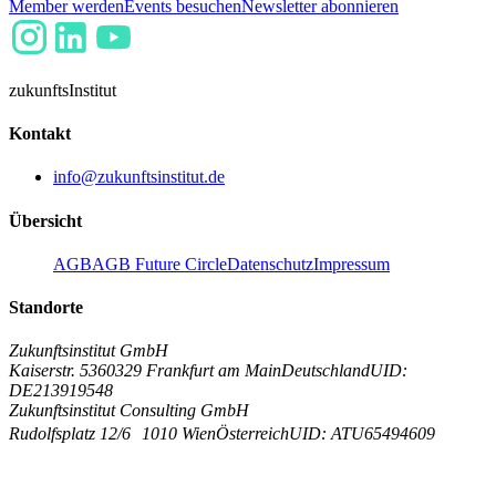
Member werden
Events besuchen
Newsletter abonnieren
zukunfts
Institut
Kontakt
info@zukunftsinstitut.de
Übersicht
AGB
AGB Future Circle
Datenschutz
Impressum
Standorte
Zukunftsinstitut GmbH
Kaiserstr. 53
60329 Frankfurt am Main
Deutschland
UID:
DE213919548
Zukunftsinstitut Consulting GmbH
Rudolfsplatz 12/6
1010 Wien
Österreich
UID: ATU65494609