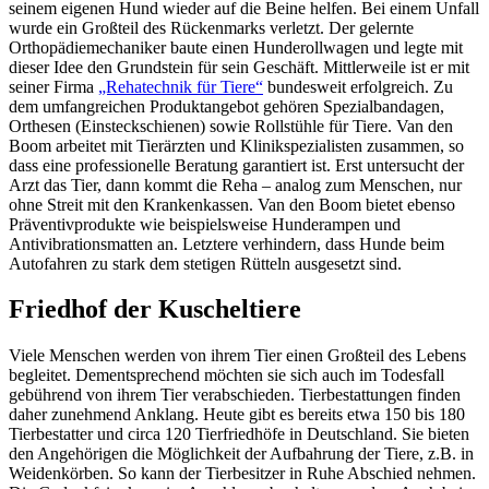
seinem eigenen Hund wieder auf die Beine helfen. Bei einem Unfall
wurde ein Großteil des Rückenmarks verletzt. Der gelernte
Orthopädiemechaniker baute einen Hunderollwagen und legte mit
dieser Idee den Grundstein für sein Geschäft. Mittlerweile ist er mit
seiner Firma
„Rehatechnik für Tiere“
bundesweit erfolgreich. Zu
dem umfangreichen Produktangebot gehören Spezialbandagen,
Orthesen (Einsteckschienen) sowie Rollstühle für Tiere. Van den
Boom arbeitet mit Tierärzten und Klinikspezialisten zusammen, so
dass eine professionelle Beratung garantiert ist. Erst untersucht der
Arzt das Tier, dann kommt die Reha – analog zum Menschen, nur
ohne Streit mit den Krankenkassen. Van den Boom bietet ebenso
Präventivprodukte wie beispielsweise Hunderampen und
Antivibrationsmatten an. Letztere verhindern, dass Hunde beim
Autofahren zu stark dem stetigen Rütteln ausgesetzt sind.
Friedhof der Kuscheltiere
Viele Menschen werden von ihrem Tier einen Großteil des Lebens
begleitet. Dementsprechend möchten sie sich auch im Todesfall
gebührend von ihrem Tier verabschieden. Tierbestattungen finden
daher zunehmend Anklang. Heute gibt es bereits etwa 150 bis 180
Tierbestatter und circa 120 Tierfriedhöfe in Deutschland. Sie bieten
den Angehörigen die Möglichkeit der Aufbahrung der Tiere, z.B. in
Weidenkörben. So kann der Tierbesitzer in Ruhe Abschied nehmen.