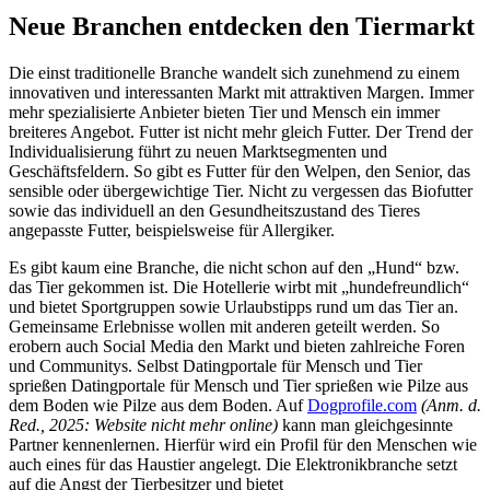
Neue Branchen entdecken den Tiermarkt
Die einst traditionelle Branche wandelt sich zunehmend zu einem
innovativen und interessanten Markt mit attraktiven Margen. Immer
mehr spezialisierte Anbieter bieten Tier und Mensch ein immer
breiteres Angebot. Futter ist nicht mehr gleich Futter. Der Trend der
Individualisierung führt zu neuen Marktsegmenten und
Geschäftsfeldern. So gibt es Futter für den Welpen, den Senior, das
sensible oder übergewichtige Tier. Nicht zu vergessen das Biofutter
sowie das individuell an den Gesundheitszustand des Tieres
angepasste Futter, beispielsweise für Allergiker.
Es gibt kaum eine Branche, die nicht schon auf den „Hund“ bzw.
das Tier gekommen ist. Die Hotellerie wirbt mit „hundefreundlich“
und bietet Sportgruppen sowie Urlaubstipps rund um das Tier an.
Gemeinsame Erlebnisse wollen mit anderen geteilt werden. So
erobern auch Social Media den Markt und bieten zahlreiche Foren
und Communitys. Selbst Datingportale für Mensch und Tier
sprießen Datingportale für Mensch und Tier sprießen wie Pilze aus
dem Boden wie Pilze aus dem Boden. Auf
Dogprofile.com
(Anm. d.
Red., 2025: Website nicht mehr online)
kann man gleichgesinnte
Partner kennenlernen. Hierfür wird ein Profil für den Menschen wie
auch eines für das Haustier angelegt. Die Elektronikbranche setzt
auf die Angst der Tierbesitzer und bietet