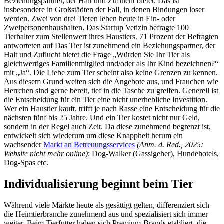
Beziehungspartner, der Halt und Zuflucht bietet. Das ist
insbesondere in Großstädten der Fall, in denen Bindungen loser
werden. Zwei von drei Tieren leben heute in Ein- oder
Zweipersonenhaushalten. Das Startup Vetizin befragte 100
Tierhalter zum Stellenwert ihres Haustiers. 71 Prozent der Befragten
antworteten auf Das Tier ist zunehmend ein Beziehungspartner, der
Halt und Zuflucht bietet die Frage „Würden Sie Ihr Tier als
gleichwertiges Familienmitglied und/oder als Ihr Kind bezeichnen?“
mit „Ja“. Die Liebe zum Tier scheint also keine Grenzen zu kennen.
Aus diesem Grund weiten sich die Angebote aus, und Frauchen wie
Herrchen sind gerne bereit, tief in die Tasche zu greifen. Generell ist
die Entscheidung für ein Tier eine nicht unerhebliche Investition.
Wer ein Haustier kauft, trifft je nach Rasse eine Entscheidung für die
nächsten fünf bis 25 Jahre. Und ein Tier kostet nicht nur Geld,
sondern in der Regel auch Zeit. Da diese zunehmend begrenzt ist,
entwickelt sich wiederum um diese Knappheit herum ein
wachsender
Markt an Betreuungsservices
(Anm. d. Red., 2025:
Website nicht mehr online)
: Dog-Walker (Gassigeher), Hundehotels,
Dog-Spas etc.
Individualisierung beginnt beim Tier
Während viele Märkte heute als gesättigt gelten, differenziert sich
die Heimtierbranche zunehmend aus und spezialisiert sich immer
weiter. Beim Tierfutter haben sich Premium-Brands etabliert, die