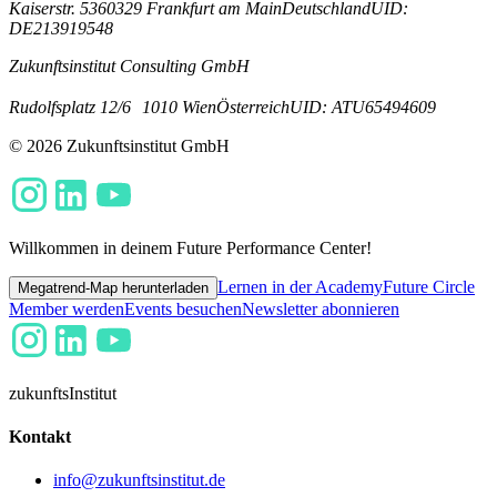
Kaiserstr. 53
60329 Frankfurt am Main
Deutschland
UID:
DE213919548
Zukunftsinstitut Consulting GmbH
Rudolfsplatz 12/6
1010 Wien
Österreich
UID: ATU65494609
© 2026 Zukunftsinstitut GmbH
Willkommen in deinem Future Performance Center!
Lernen in der Academy
Future Circle
Megatrend-Map herunterladen
Member werden
Events besuchen
Newsletter abonnieren
zukunfts
Institut
Kontakt
info@zukunftsinstitut.de