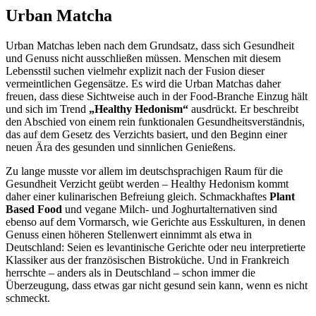
Urban Matcha
Urban Matchas leben nach dem Grundsatz, dass sich Gesundheit
und Genuss nicht ausschließen müssen. Menschen mit diesem
Lebensstil suchen vielmehr explizit nach der Fusion dieser
vermeintlichen Gegensätze. Es wird die Urban Matchas daher
freuen, dass diese Sichtweise auch in der Food-Branche Einzug hält
und sich im Trend
„Healthy Hedonism“
ausdrückt. Er beschreibt
den Abschied von einem rein funktionalen Gesundheitsverständnis,
das auf dem Gesetz des Verzichts basiert, und den Beginn einer
neuen Ära des gesunden und sinnlichen Genießens.
Zu lange musste vor allem im deutschsprachigen Raum für die
Gesundheit Verzicht geübt werden – Healthy Hedonism kommt
daher einer kulinarischen Befreiung gleich. Schmackhaftes
Plant
Based Food
und vegane Milch- und Joghurtalternativen sind
ebenso auf dem Vormarsch, wie Gerichte aus Esskulturen, in denen
Genuss einen höheren Stellenwert einnimmt als etwa in
Deutschland: Seien es levantinische Gerichte oder neu interpretierte
Klassiker aus der französischen Bistroküche. Und in Frankreich
herrschte – anders als in Deutschland – schon immer die
Überzeugung, dass etwas gar nicht gesund sein kann, wenn es nicht
schmeckt.