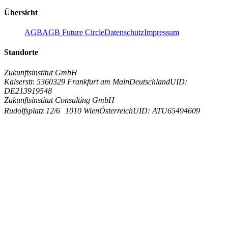
Übersicht
AGB
AGB Future Circle
Datenschutz
Impressum
Standorte
Zukunftsinstitut GmbH
Kaiserstr. 53
60329 Frankfurt am Main
Deutschland
UID:
DE213919548
Zukunftsinstitut Consulting GmbH
Rudolfsplatz 12/6
1010 Wien
Österreich
UID: ATU65494609