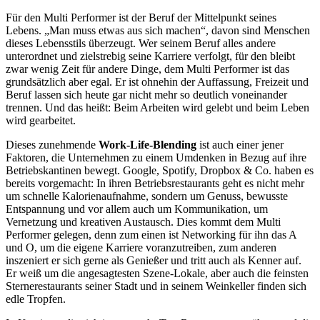
Für den Multi Performer ist der Beruf der Mittelpunkt seines
Lebens. „Man muss etwas aus sich machen“, davon sind Menschen
dieses Lebensstils überzeugt. Wer seinem Beruf alles andere
unterordnet und zielstrebig seine Karriere verfolgt, für den bleibt
zwar wenig Zeit für andere Dinge, dem Multi Performer ist das
grundsätzlich aber egal. Er ist ohnehin der Auffassung, Freizeit und
Beruf lassen sich heute gar nicht mehr so deutlich voneinander
trennen. Und das heißt: Beim Arbeiten wird gelebt und beim Leben
wird gearbeitet.
Dieses zunehmende
Work-Life-Blending
ist auch einer jener
Faktoren, die Unternehmen zu einem Umdenken in Bezug auf ihre
Betriebskantinen bewegt. Google, Spotify, Dropbox & Co. haben es
bereits vorgemacht: In ihren Betriebsrestaurants geht es nicht mehr
um schnelle Kalorienaufnahme, sondern um Genuss, bewusste
Entspannung und vor allem auch um Kommunikation, um
Vernetzung und kreativen Austausch. Dies kommt dem Multi
Performer gelegen, denn zum einen ist Networking für ihn das A
und O, um die eigene Karriere voranzutreiben, zum anderen
inszeniert er sich gerne als Genießer und tritt auch als Kenner auf.
Er weiß um die angesagtesten Szene-Lokale, aber auch die feinsten
Sternerestaurants seiner Stadt und in seinem Weinkeller finden sich
edle Tropfen.