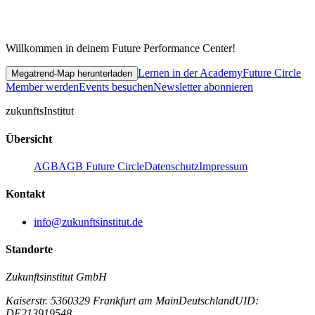
Willkommen in deinem Future Performance Center!
Lernen in der Academy
Future Circle
Megatrend-Map herunterladen
Member werden
Events besuchen
Newsletter abonnieren
zukunfts
Institut
Übersicht
AGB
AGB Future Circle
Datenschutz
Impressum
Kontakt
info@zukunftsinstitut.de
Standorte
Zukunftsinstitut GmbH
Kaiserstr. 53
60329 Frankfurt am Main
Deutschland
UID:
DE213919548