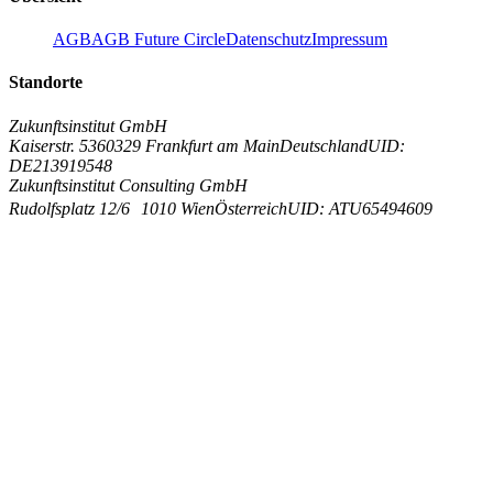
AGB
AGB Future Circle
Datenschutz
Impressum
Standorte
Zukunftsinstitut GmbH
Kaiserstr. 53
60329 Frankfurt am Main
Deutschland
UID:
DE213919548
Zukunftsinstitut Consulting GmbH
Rudolfsplatz 12/6
1010 Wien
Österreich
UID: ATU65494609