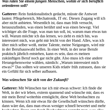
Was raten Sie einem jungen Menschen, wohin er sich beruflich
orientieren soll?
Gatterer:
Rein funktionalistisch gedacht, müsste die Antwort
lauten: Pflegebereich, Mechatronik, IT etc. Diesen Zugang will ich
aber nicht anbieten. Wesentlich ist, dass man früh versucht,
herauszufinden, was einen berührt und was einen bewegt. Viel
wichtiger als die Frage, was man tun soll, ist, warum man etwas tun
will. Warum möchte ich das lernen, wo zieht es mich hin, was
interessiert mich, was geht mir leicht von der Hand. Alles, was ich
über mich selber weiß, meine Talente, meine Neigungen, wird mir
in der Berufsauswahl helfen. In einer Welt, in der neue Berufe
praktisch jährlich entstehen, kann es sein, dass es meinen
zukünftigen Beruf noch gar nicht gibt. Also muss ich eine andere
Herangehensweise wählen, nämlich: „Warum interessiert mich
etwas?“ Das sollten wir unseren Kids relativ früh zutrauen, dass sie
ein Gefühl für sich selber aufbauen.
Was wünschen Sie sich von der Zukunft?
Gatterer:
Mit Wünschen tue ich mir etwas schwer: Ich finde die
Welt, in der wir leben, extrem spannend und wünsche mir, dass es
mir mein Beruf weiterhin ermöglicht, diese Welt beobachten zu
können. Wenn ich mir etwas für die Gesellschaft wünschen dürfte,
dann wäre das, dass man etwas weniger schnell bewertet und mehr