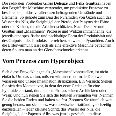
Die radikalen Vordenker
Gilles Deleuze
und
Félix Guattari
haben
den Begriff der Maschine verwendet, um produktive Prozesse zu
beschreiben, inklusive aller dazu beitragenden Umstände und
Elemente. So gehörte zum Bau der Pyramiden von Gizeh auch das
Wasser des Nils, die Steigbügel der Pferde, der Papyrus der Pläne
oder die Kleider, die die Arbeiter schützten. Nach Deleuze und
Guattari sind „Maschinen“ Prozesse und Wirkzusammenhänge, die
jeweils eine spezifische und nachhaltige Form der Produktivität und
des Outputs – des Produkts – erreichen, so wie die Pyramiden. Auch
die Erderwärmung lässt sich als eine effektive Maschine betrachten,
deren Spuren man an der Gletscherschmelze erkennt.
Vom Prozess zum Hyperobject
Sich diese Entwicklungen als „Maschinen“ vorzustellen, ist nicht
einfach. Um das zu tun, müssen wir unsere normale Denkwelt
verlassen und unsere Imagination strapazieren. Ein Versuch: Stellen
Sie sich den Moment vor, in dem der erste Gedanke für eine
Pyramide entstand, durch einen Pharao, seinen Architekten oder
Wesir. Und nun stellen Sie sich die fertigen Pyramiden vor: Nehmen
Sie die beiden Enden und halten sie fest. Zoomen Sie räumlich weit
genug heraus, um sich alles, was dazwischen stattfand, gleichzeitig
darzustellen – jeder kleinste Schritt, das Wasser des Nils, die
Steigbügel, der Papyrus. Alles was jemals geschah, um diese