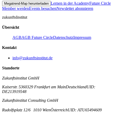
Lernen in der Academy
Future Circle
Megatrend-Map herunterladen
Member werden
Events besuchen
Newsletter abonnieren
zukunfts
Institut
Übersicht
AGB
AGB Future Circle
Datenschutz
Impressum
Kontakt
info@zukunftsinstitut.de
Standorte
Zukunftsinstitut GmbH
Kaiserstr. 53
60329 Frankfurt am Main
Deutschland
UID:
DE213919548
Zukunftsinstitut Consulting GmbH
Rudolfsplatz 12/6
1010 Wien
Österreich
UID: ATU65494609