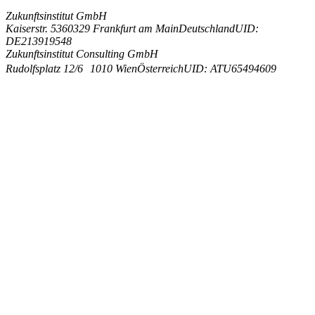
Zukunftsinstitut GmbH
Kaiserstr. 53
60329 Frankfurt am Main
Deutschland
UID:
DE213919548
Zukunftsinstitut Consulting GmbH
Rudolfsplatz 12/6
1010 Wien
Österreich
UID: ATU65494609