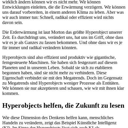
wirklich ändern können wir es nicht mehr. Wir können
Entwicklungen einleiten, die die Erwärmung verzögern. Wir können
uns darauf vorbereiten, in einem anderen Klima zu leben. Aber was
wir auch immer tun: Schnell, radikal oder effizient wird nichts
davon sein.
Die Erderwärmung ist laut Morton das größte Hyperobject unserer
Zeit. Es durchdringt uns, verändert uns, hat uns im Griff, ohne dass
wir es je als Ganzes zu fassen bekommen. Und ohne dass wir es je
für immer und radikal verändern könnten.
Hyperobjects sind also effizient und produktiv wie gigantische,
ferngesteuerte Maschinen. Sie haben sich festgezurrt auf diesem
Planeten und in unserem Leben. Sobald sie sich zu etablieren
begonnen haben, sind sie nicht mehr zu verhindern. Diese
Eigenschaft verbindet sie mit den Megatrends. Doch im Gegensatz
zu Megatrends sind Hyperobjects weniger Prozesse als Entitäten.
Wir können sie nur akzeptieren und schauen, wie wir mit ihnen klar
kommen.
Hyperobjects helfen, die Zukunft zu lesen
Wie diese Dimension des Denkens helfen kann, menschliches
Handeln zu verändern, zeigt das Beispiel Künstliche Intelligenz
(KI). Im Sinne der Hyperobjects lässt sich auch KI als