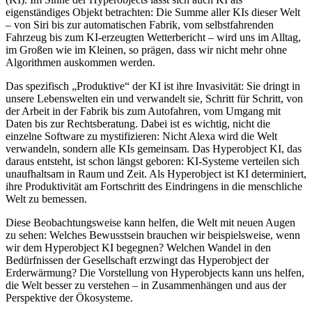
eigenständiges Objekt betrachten: Die Summe aller KIs dieser Welt
– von Siri bis zur automatischen Fabrik, vom selbstfahrenden
Fahrzeug bis zum KI-erzeugten Wetterbericht – wird uns im Alltag,
im Großen wie im Kleinen, so prägen, dass wir nicht mehr ohne
Algorithmen auskommen werden.
Das spezifisch „Produktive“ der KI ist ihre Invasivität: Sie dringt in
unsere Lebenswelten ein und verwandelt sie, Schritt für Schritt, von
der Arbeit in der Fabrik bis zum Autofahren, vom Umgang mit
Daten bis zur Rechtsberatung. Dabei ist es wichtig, nicht die
einzelne Software zu mystifizieren: Nicht Alexa wird die Welt
verwandeln, sondern alle KIs gemeinsam. Das Hyperobject KI, das
daraus entsteht, ist schon längst geboren: KI-Systeme verteilen sich
unaufhaltsam in Raum und Zeit. Als Hyperobject ist KI determiniert,
ihre Produktivität am Fortschritt des Eindringens in die menschliche
Welt zu bemessen.
Diese Beobachtungsweise kann helfen, die Welt mit neuen Augen
zu sehen: Welches Bewusstsein brauchen wir beispielsweise, wenn
wir dem Hyperobject KI begegnen? Welchen Wandel in den
Bedürfnissen der Gesellschaft erzwingt das Hyperobject der
Erderwärmung? Die Vorstellung von Hyperobjects kann uns helfen,
die Welt besser zu verstehen – in Zusammenhängen und aus der
Perspektive der Ökosysteme.