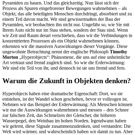
Pyramiden zu bauen. Und das gleichzeitig. Nun lässt sich der
Prozess als Spuren eingefrorener Bewegungen wahrnehmen – als
Objekt, das alle beteiligten Menschen durchdringt, absorbiert und zu
einem Teil davon macht. Wir sind gewissermaßen der Bau der
Pyramiden, wir beobachten ihn nicht nur. Ungefähr so, wie Sie mit
Ihrem Auto nicht nur im Stau stehen, sondern der Stau sind. Wenn
wir Zeit und Raum derart verschieben, dass wir die Verbindungen in
konzentrierten Prozessen als ein Objekt wahrnehmen können,
erkennen wir die massiven Auswirkungen dieser Vorgänge. Diese
ungewohnte Betrachtung nennt der englische Philosoph
Timothy
Morton
„Hyperobjects“: Phänomene, die uns auf eine unheimliche
Art vertraut und fremd zugleich sind. So wie die Erderwärmung:
Wir sind ein Teil von ihr, und dennoch ist sie uns fremd und fern.
Warum die Zukunft in Objekten denken?
Hyperobjects haben eine dramatische Eigenschaft: Dort, wo sie
entstehen, ist der Wandel schon geschehen, bevor er vollzogen ist.
Nehmen wir das Beispiel der Erderwärmung: Als Menschen können
wir nur die Auswirkungen wahrnehmen und messen – den Schnee
zur falschen Zeit, das Schmelzen der Gletscher, die höheren
Wasserpegel, den Weinbau im hohen Norden. Irgendwann haben
wir gelernt, diese Signale zusammenzudenken, und verstanden: Die
Welt wird wärmer, und wahrscheinlich haben wir damit zu tun. Aber