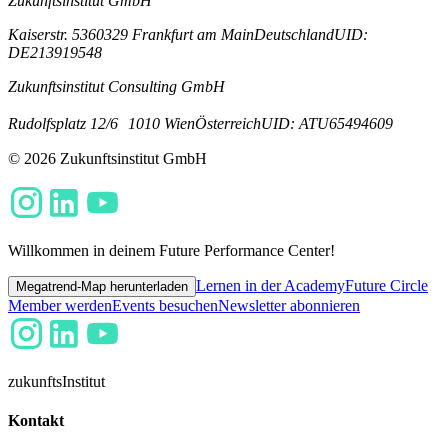
Zukunftsinstitut GmbH
Kaiserstr. 53
60329 Frankfurt am Main
Deutschland
UID:
DE213919548
Zukunftsinstitut Consulting GmbH
Rudolfsplatz 12/6
1010 Wien
Österreich
UID: ATU65494609
© 2026 Zukunftsinstitut GmbH
Willkommen in deinem Future Performance Center!
Lernen in der Academy
Future Circle
Megatrend-Map herunterladen
Member werden
Events besuchen
Newsletter abonnieren
zukunfts
Institut
Kontakt