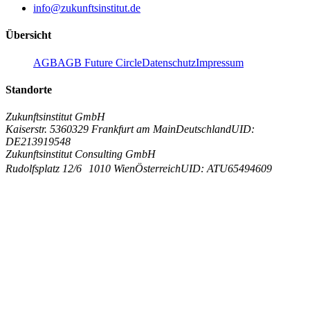
info@zukunftsinstitut.de
Übersicht
AGB
AGB Future Circle
Datenschutz
Impressum
Standorte
Zukunftsinstitut GmbH
Kaiserstr. 53
60329 Frankfurt am Main
Deutschland
UID:
DE213919548
Zukunftsinstitut Consulting GmbH
Rudolfsplatz 12/6
1010 Wien
Österreich
UID: ATU65494609