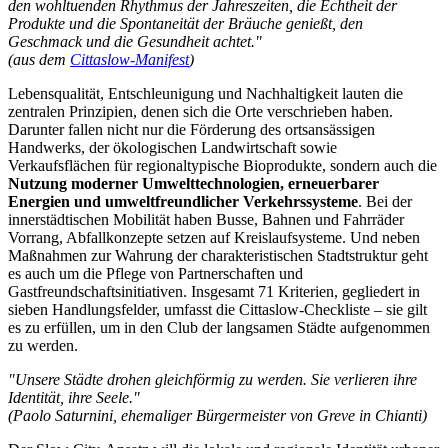
den wohltuenden Rhythmus der Jahreszeiten, die Echtheit der
Produkte und die Spontaneität der Bräuche genießt, den
Geschmack und die Gesundheit achtet."
(aus dem
Cittaslow-Manifest
)
Lebensqualität, Entschleunigung und Nachhaltigkeit lauten die
zentralen Prinzipien, denen sich die Orte verschrieben haben.
Darunter fallen nicht nur die Förderung des ortsansässigen
Handwerks, der ökologischen Landwirtschaft sowie
Verkaufsflächen für regionaltypische Bioprodukte, sondern auch die
Nutzung moderner Umwelttechnologien, erneuerbarer
Energien und umweltfreundlicher Verkehrssysteme
. Bei der
innerstädtischen Mobilität haben Busse, Bahnen und Fahrräder
Vorrang, Abfallkonzepte setzen auf Kreislaufsysteme. Und neben
Maßnahmen zur Wahrung der charakteristischen Stadtstruktur geht
es auch um die Pflege von Partnerschaften und
Gastfreundschaftsinitiativen. Insgesamt 71 Kriterien, gegliedert in
sieben Handlungsfelder, umfasst die Cittaslow-Checkliste – sie gilt
es zu erfüllen, um in den Club der langsamen Städte aufgenommen
zu werden.
"Unsere Städte drohen gleichförmig zu werden. Sie verlieren ihre
Identität, ihre Seele."
(Paolo Saturnini, ehemaliger Bürgermeister von Greve in Chianti)