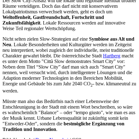
Der Slow City-Ansatz will die lokale und regionale Identität urbaner
Räume verteidigen. Doch das darf nicht mit konservativem
Lokalpatriotismus verwechselt werden, geht es doch um
Weltoffenheit, Gastfreundschaft, Fortschritt und
Zukunftsfähigkeit
. Lokale Ressourcen werden auf innovative
Weise Teil regionaler Wertschöpfung.
Nicht selten zielen Slow-Strategien auf eine
Symbiose aus Alt und
Neu
. Lokale Besonderheiten und Kulturgüter werden im Zeitgeist
neu interpretiert, wobei zugleich der individuelle, meist traditionelle
Charakter gewahrt bleibt. Die österreichische Stadt
Hartberg
macht
es unter dem Motto "Città Slow demonstrates Smart City" vor:
Neben dem Titel “Slow City” darf man sich auch "Smart City"
nennen, weil versucht wird, durch intelligentere Lösungen und die
Adaption moderner Technologien in den Bereichen Mobilität,
Energie und Gebäude bis zum Jahr 2040 CO
- bzw. klimaneutral zu
2
werden.
Müsste man also das Bedürfnis nach einer Lebensweise der
Entschleunigung in der Stadt mit einem Wort beschreiben, so wäre
es wahrscheinlich "Balance" – oder "tempo giusto", wie man es aus
der Musik kennt. Urbane Lebensqualität ist zukünftig somit kein
"Entweder-Oder", sondern die
bestmögliche Ergänzung von
Tradition und Innovation
.