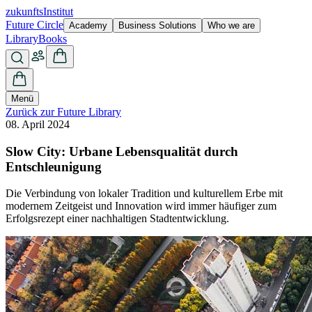
zukunfts
Institut
Future Circle
Academy
Business Solutions
Who we are
Library
Books
Menü
Zurück zur Future Library
08. April 2024
Slow City: Urbane Lebensqualität durch
Entschleunigung
Die Verbindung von lokaler Tradition und kulturellem Erbe mit
modernem Zeitgeist und Innovation wird immer häufiger zum
Erfolgsrezept einer nachhaltigen Stadtentwicklung.