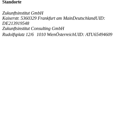
Standorte
Zukunftsinstitut GmbH
Kaiserstr. 53
60329 Frankfurt am Main
Deutschland
UID:
DE213919548
Zukunftsinstitut Consulting GmbH
Rudolfsplatz 12/6
1010 Wien
Österreich
UID: ATU65494609