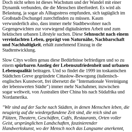
Doch nicht selten ist dieses Wachstum und der Wandel mit einer
Dynamik verbunden, die die Menschen überfordert. Es wird als
Belastung, ja sogar als Alltagsstress empfunden, sich tagtäglich im
Großstadt-Dschungel zurechtfinden zu müssen. Kaum
verwunderlich also, dass immer mehr Stadtbewohner nach
Gegengewichten zur vorwiegend digitalisierten Arbeit und zum
hektischen urbanen Lifestyle suchen. Diese
Sehnsucht nach einem
vereinfachten Leben, geprägt von Naturnähe, Nachbarschaft
und Nachhaltigkeit
, erhält zunehmend Einzug in die
Stadtentwicklung.
Slow Citys wollen genau diese Bedürfnisse befriedigen und so zu
einem
spürbaren Anstieg der Lebenszufriedenheit und urbanen
Lebensqualitä
t beitragen. Und so findet die 1999 im toskanischen
Städtchen Greve gegründete Cittaslow-Bewegung (italienisch-
englisches Kunstwort, frei übersetzt die "Internationale Vereinigung
der lebenswerten Städte") immer mehr Nachahmer, inzwischen
sogar weltweit, von Australien über China bis nach Südafrika und
Nordamerika.
"Wir sind auf der Suche nach Städten, in denen Menschen leben, die
neugierig auf die wiedergefundene Zeit sind, die reich sind an
Plätzen, Theatern, Geschäften, Cafés, Restaurants, Orten voller
Geist, ursprünglichen Landschaften, faszinierender
Handwerkskunst, wo der Mensch noch das Langsame anerkennt,