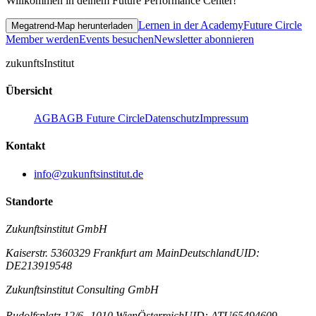
Willkommen in deinem Future Performance Center!
Lernen in der Academy
Future Circle
Megatrend-Map herunterladen
Member werden
Events besuchen
Newsletter abonnieren
zukunfts
Institut
Übersicht
AGB
AGB Future Circle
Datenschutz
Impressum
Kontakt
info@zukunftsinstitut.de
Standorte
Zukunftsinstitut GmbH
Kaiserstr. 53
60329 Frankfurt am Main
Deutschland
UID:
DE213919548
Zukunftsinstitut Consulting GmbH
Rudolfsplatz 12/6
1010 Wien
Österreich
UID: ATU65494609