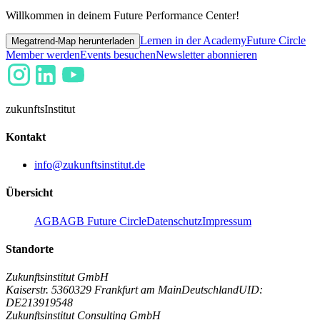
Willkommen in deinem Future Performance Center!
Lernen in der Academy
Future Circle
Megatrend-Map herunterladen
Member werden
Events besuchen
Newsletter abonnieren
zukunfts
Institut
Kontakt
info@zukunftsinstitut.de
Übersicht
AGB
AGB Future Circle
Datenschutz
Impressum
Standorte
Zukunftsinstitut GmbH
Kaiserstr. 53
60329 Frankfurt am Main
Deutschland
UID:
DE213919548
Zukunftsinstitut Consulting GmbH