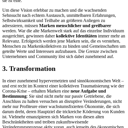
sie
ist
eine.
Um diese Vision erlebbar zu machen und die wachsenden
Sehnsucht nach echtem Austausch, unmittelbaren Erfahrungen,
Selbstwirksamkeit und Teilhabe an größeren Anliegen zu
adressieren, müssen
Marken menschlicher und greifbarer
werden. War die alte Markenwelt stark auf das einzelne Individuum
ausgerichtet, gewinnen daher
kollektive Identitäten
immer mehr an
Relevanz. Erfolgreich werden jene Marken sein, die es verstehen,
Menschen zu Markenkollektiven zu binden und Gemeinschaften um
geteilte Werte und Interessen aufzubauen. Die Grenze zwischen
Unternehmen und Community löst sich dabei zunehmend auf.
3. Transformation
In einer zunehmend hypervernetzten und sinnökonomischen Welt –
und erst recht im Kontext einer kollektiven Traumatisierung wie der
Corona-Krise – erhalten Marken eine
neue Aufgabe und
Bestimmung
: Sie sind nicht mehr nur passiv Getriebene, die
Anschluss zu halten versuchen an disruptive Veränderungen, nicht
mehr nur Profiteure einer wachstumsfixierten Ökonomie, die sich
darum dreht, deren Hauptziel die trickreiche Köderung von Kunden
ist. Vielmehr emanzipieren sich Marken von diesen alten
Beschränktheiten und treiben zukunftsweisende
Veränderungsprozesse aktiv voran, auch jenseits des ökonomischen