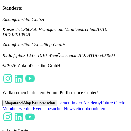
Standorte
Zukunftsinstitut GmbH
Kaiserstr. 53
60329 Frankfurt am Main
Deutschland
UID:
DE213919548
Zukunftsinstitut Consulting GmbH
Rudolfsplatz 12/6
1010 Wien
Österreich
UID: ATU65494609
© 2026 Zukunftsinstitut GmbH
Willkommen in deinem Future Performance Center!
Lernen in der Academy
Future Circle
Megatrend-Map herunterladen
Member werden
Events besuchen
Newsletter abonnieren
zukunfts
Institut