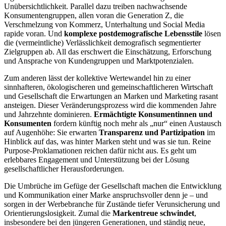
Unübersichtlichkeit. Parallel dazu treiben nachwachsende
Konsumentengruppen, allen voran die Generation Z, die
Verschmelzung von Kommerz, Unterhaltung und Social Media
rapide voran. Und
komplexe postdemografische Lebensstile
lösen
die (vermeintliche) Verlässlichkeit demografisch segmentierter
Zielgruppen ab. All das erschwert die Einschätzung, Erforschung
und Ansprache von Kundengruppen und Marktpotenzialen.
Zum anderen lässt der kollektive Wertewandel hin zu einer
sinnhafteren, ökologischeren und gemeinschaftlicheren Wirtschaft
und Gesellschaft die Erwartungen an Marken und Marketing rasant
ansteigen. Dieser Veränderungsprozess wird die kommenden Jahre
und Jahrzehnte dominieren.
Ermächtigte Konsumentinnen und
Konsumenten
fordern künftig noch mehr als „nur“ einen Austausch
auf Augenhöhe: Sie erwarten
Transparenz und Partizipation
im
Hinblick auf das, was hinter Marken steht und was sie tun. Reine
Purpose-Proklamationen reichen dafür nicht aus. Es geht um
erlebbares Engagement und Unterstützung bei der Lösung
gesellschaftlicher Herausforderungen.
Die Umbrüche im Gefüge der Gesellschaft machen die Entwicklung
und Kommunikation einer Marke anspruchsvoller denn je – und
sorgen in der Werbebranche für Zustände tiefer Verunsicherung und
Orientierungslosigkeit. Zumal die
Markentreue schwindet
,
insbesondere bei den jüngeren Generationen, und ständig neue,