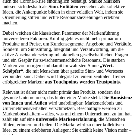
auch die Corona-Krise eindringlich bestätigt.
Starke Marken
müssen sich deshalb als
Sinn-Entitäten
verstehen: als kollektive
Ideen, die Ankerpunkte bilden in einer volatilen Welt, indem sie
Orientierung stiften und echte Resonanzbeziehungen erlebbar
machen.
Dabei weichen die klassischen Parameter der Markenführung
universelleren Faktoren: Künftig geht es nicht mehr primär um
Produkte und Preise, um Kundensegmente, Angebote und Verkäufe.
Sondern: um Sinnstiftung, Integrität und Verantwortung, um die
aktive Auseinandersetzung mit aktuellen gesellschaftlichen Fragen
und ein Gespür für zwischenmenschliche Resonanz. Die starken
Marken von morgen sind damit im wahrsten Sinne
„Wert-
Schöpfer“
, die mit Menschen über geteilte Sinn- und Wertesets
verbunden sind. Daher wird Integrität zu einem zentralen Treiber
erfolgreicher Marken:
aus Touchpoints werden Trustpoints.
Relevant ist daher nicht mehr primär das Produkt, sondern das
gesamte Unternehmen, das hinter einer Marke steht. Die
Konsistenz
von Innen und Außen
wird unabdingbar: Markenerlebnis und
Unternehmensverhalten verschmelzen, Beschäftigte werden zu
Markenbotschaftern – alles, was mit einem Unternehmen zu tun hat,
zahlt ein auf eine
universelle Markenerfahrung
, die Menschen
fühlen, erinnern und teilen. Die Marke wird zu einer kollektiven
Idee, zu einem erlebbaren Anliegen: Sie erzählt keine Vision mehr –