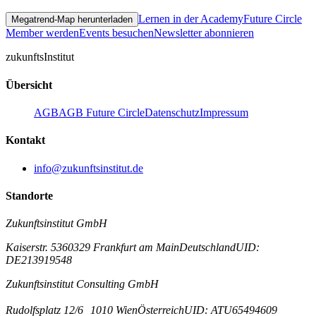
Lernen in der Academy
Future Circle
Megatrend-Map herunterladen
Member werden
Events besuchen
Newsletter abonnieren
zukunfts
Institut
Übersicht
AGB
AGB Future Circle
Datenschutz
Impressum
Kontakt
info@zukunftsinstitut.de
Standorte
Zukunftsinstitut GmbH
Kaiserstr. 53
60329 Frankfurt am Main
Deutschland
UID:
DE213919548
Zukunftsinstitut Consulting GmbH
Rudolfsplatz 12/6
1010 Wien
Österreich
UID: ATU65494609