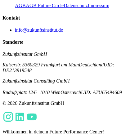
AGB
AGB Future Circle
Datenschutz
Impressum
Kontakt
info@zukunftsinstitut.de
Standorte
Zukunftsinstitut GmbH
Kaiserstr. 53
60329 Frankfurt am Main
Deutschland
UID:
DE213919548
Zukunftsinstitut Consulting GmbH
Rudolfsplatz 12/6
1010 Wien
Österreich
UID: ATU65494609
© 2026 Zukunftsinstitut GmbH
Willkommen in deinem Future Performance Center!