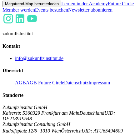
Lernen in der Academy
Future Circle
Megatrend-Map herunterladen
Member werden
Events besuchen
Newsletter abonnieren
zukunfts
Institut
Kontakt
info@zukunftsinstitut.de
Übersicht
AGB
AGB Future Circle
Datenschutz
Impressum
Standorte
Zukunftsinstitut GmbH
Kaiserstr. 53
60329 Frankfurt am Main
Deutschland
UID:
DE213919548
Zukunftsinstitut Consulting GmbH
Rudolfsplatz 12/6
1010 Wien
Österreich
UID: ATU65494609