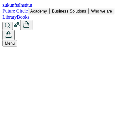
zukunfts
Institut
Future Circle
Academy
Business Solutions
Who we are
Library
Books
Menü