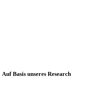
Workbooks
Wir arbeite
Auf Basis unseres Research