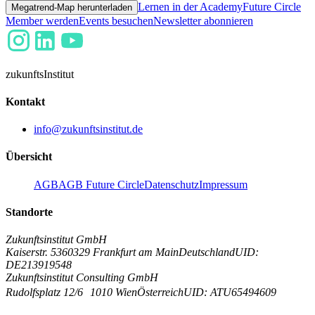
Lernen in der Academy
Future Circle
Megatrend-Map herunterladen
Member werden
Events besuchen
Newsletter abonnieren
zukunfts
Institut
Kontakt
info@zukunftsinstitut.de
Übersicht
AGB
AGB Future Circle
Datenschutz
Impressum
Standorte
Zukunftsinstitut GmbH
Kaiserstr. 53
60329 Frankfurt am Main
Deutschland
UID:
DE213919548
Zukunftsinstitut Consulting GmbH
Rudolfsplatz 12/6
1010 Wien
Österreich
UID: ATU65494609