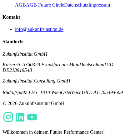
AGB
AGB Future Circle
Datenschutz
Impressum
Kontakt
info@zukunftsinstitut.de
Standorte
Zukunftsinstitut GmbH
Kaiserstr. 53
60329 Frankfurt am Main
Deutschland
UID:
DE213919548
Zukunftsinstitut Consulting GmbH
Rudolfsplatz 12/6
1010 Wien
Österreich
UID: ATU65494609
© 2026 Zukunftsinstitut GmbH
Willkommen in deinem Future Performance Center!