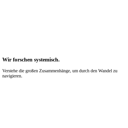
Workbooks und Arbeitsmaterial
Entdecke unsere Bücher
Überblick auf Metaebene
Entdecke unsere Dokumentationen
Wir forschen systemisch.
Verstehe die großen Zusammenhänge, um durch den Wandel zu
navigieren.