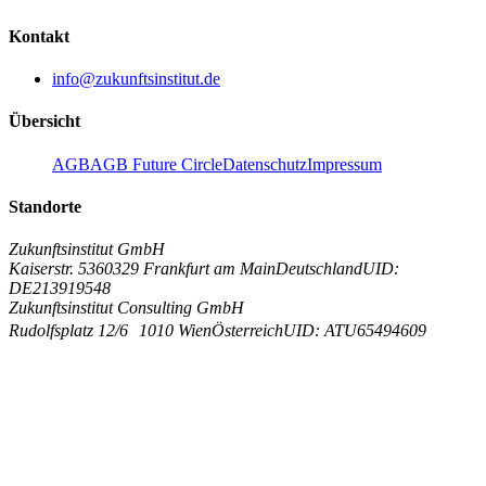
Kontakt
info@zukunftsinstitut.de
Übersicht
AGB
AGB Future Circle
Datenschutz
Impressum
Standorte
Zukunftsinstitut GmbH
Kaiserstr. 53
60329 Frankfurt am Main
Deutschland
UID:
DE213919548
Zukunftsinstitut Consulting GmbH
Rudolfsplatz 12/6
1010 Wien
Österreich
UID: ATU65494609