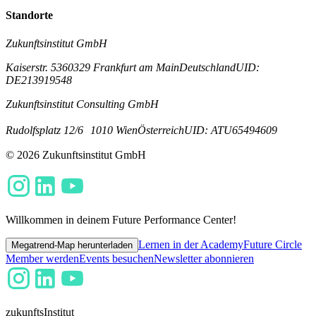
Standorte
Zukunftsinstitut GmbH
Kaiserstr. 53
60329 Frankfurt am Main
Deutschland
UID:
DE213919548
Zukunftsinstitut Consulting GmbH
Rudolfsplatz 12/6
1010 Wien
Österreich
UID: ATU65494609
© 2026 Zukunftsinstitut GmbH
Willkommen in deinem Future Performance Center!
Lernen in der Academy
Future Circle
Megatrend-Map herunterladen
Member werden
Events besuchen
Newsletter abonnieren
zukunfts
Institut