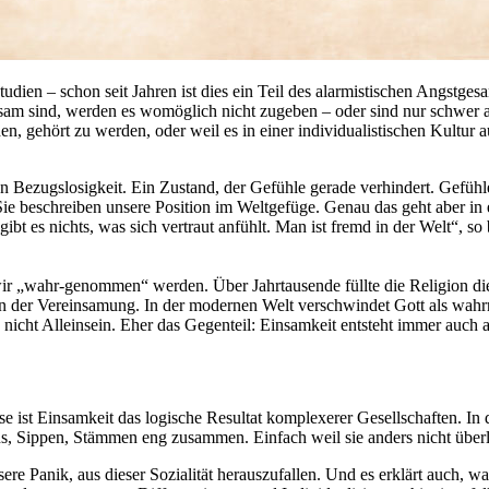
dien – schon seit Jahren ist dies ein Teil des alarmistischen Angstgesa
insam sind, werden es womöglich nicht zugeben – oder sind nur schwer 
, gehört zu werden, oder weil es in einer individualistischen Kultur au
on Bezugslosigkeit. Ein Zustand, der Gefühle gerade verhindert. Gefüh
 Sie beschreiben unsere Position im Weltgefüge. Genau das geht aber in 
 gibt es nichts, was sich vertraut anfühlt. Man ist fremd in der Welt“,
r „wahr-genommen“ werden. Über Jahrtausende füllte die Religion die L
e in der Vereinsamung. In der modernen Welt verschwindet Gott als wa
cht Alleinsein. Eher das Gegenteil: Einsamkeit entsteht immer auch aus
se ist Einsamkeit das logische Resultat komplexerer Gesellschaften. In
, Sippen, Stämmen eng zusammen. Einfach weil sie anders nicht überl
 Panik, aus dieser Sozialität herauszufallen. Und es erklärt auch, war