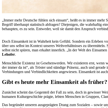
„Immer mehr Deutsche fühlen sich einsam“, heißt es in immer mehr Stu
Begriff überhaupt statistisch abfragen? Diejenigen, die wahrhaftig e
behaupten, es zu sein. Entweder, weil sie damit den Anspruch verbinden
Doch Einsamkeit ist in Wahrheit kein Gefühl. Sondern ein Erleben v
über uns selbst im Kontext unseres Weltverhältnisses zu übermitteln.
selbst nicht spüren, man erkaltet innerlich. „In der Welt des Einsamen
Lehofer
.
Menschliche Existenz ist Gesehenwerden. Wir existieren erst, wenn wi
der immer da ist“, als Tröster und ständige Präsenz, auch und gerad
Verbindungen und Verbindlichkeiten angewiesen. Einsamkeit ist auch ni
Gibt es heute mehr Einsamkeit als früher?
Zunächst scheint das Gegenteil der Fall zu sein, doch in gewisser Wei
humanen Kulturgeschichte prägte, lebten Menschen in Gruppen, Clans
Das begründet unseren ausgeprägten Drang zum Sozialen – sowie unsere