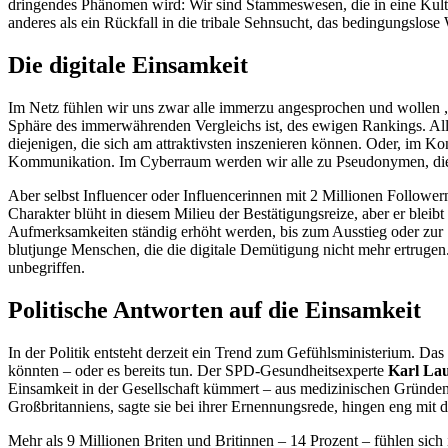
dringendes Phänomen wird: Wir sind Stammeswesen, die in eine Kultur
anderes als ein Rückfall in die tribale Sehnsucht, das bedingungslose 
Die digitale Einsamkeit
Im Netz fühlen wir uns zwar alle immerzu angesprochen und wollen „g
Sphäre des immerwährenden Vergleichs ist, des ewigen Rankings. All
diejenigen, die sich am attraktivsten inszenieren können. Oder, im Ko
Kommunikation. Im Cyberraum werden wir alle zu Pseudonymen, die s
Aber selbst Influencer oder Influencerinnen mit 2 Millionen Followern
Charakter blüht in diesem Milieu der Bestätigungsreize, aber er bleibt
Aufmerksamkeiten ständig erhöht werden, bis zum Ausstieg oder zur 
blutjunge Menschen, die die digitale Demütigung nicht mehr ertrugen
unbegriffen.
Politische Antworten auf die Einsamkeit
In der Politik entsteht derzeit ein Trend zum Gefühlsministerium. D
könnten – oder es bereits tun. Der SPD-Gesundheitsexperte
Karl La
Einsamkeit in der Gesellschaft kümmert – aus medizinischen Gründe
Großbritanniens, sagte sie bei ihrer Ernennungsrede, hingen eng mi
Mehr als 9 Millionen Briten und Britinnen – 14 Prozent – fühlen sich