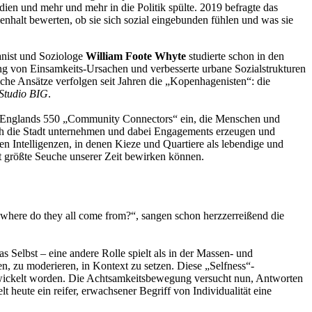
en und mehr und mehr in die Politik spülte. 2019 befragte das
nhalt bewerten, ob sie sich sozial eingebunden fühlen und was sie
anist und Soziologe
William Foote Whyte
studierte schon in den
ng von Einsamkeits-Ursachen und verbesserte urbane Sozialstrukturen
he Ansätze verfolgen seit Jahren die „Kopenhagenisten“: die
Studio BIG
.
n Englands 550 „Community Connectors“ ein, die Menschen und
rch die Stadt unternehmen und dabei Engagements erzeugen und
len Intelligenzen, in denen Kieze und Quartiere als lebendige und
ht größte Seuche unserer Zeit bewirken können.
, where do they all come from?“, sangen schon herzzerreißend die
s Selbst – eine andere Rolle spielt als in der Massen- und
en, zu moderieren, in Kontext zu setzen. Diese „Selfness“-
ntwickelt worden. Die Achtsamkeitsbewegung versucht nun, Antworten
 heute ein reifer, erwachsener Begriff von Individualität eine