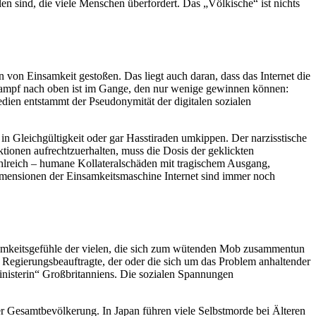
n sind, die viele Menschen überfordert. Das „Völkische“ ist nichts
von Einsamkeit gestoßen. Das liegt auch daran, dass das Internet die
skampf nach oben ist im Gange, den nur wenige gewinnen können:
Medien entstammt der Pseudonymität der digitalen sozialen
 in Gleichgültigkeit oder gar Hasstiraden umkippen. Der narzisstische
uktionen aufrechtzuerhalten, muss die Dosis der geklickten
hlreich – humane Kollateralschäden mit tragischem Ausgang,
Dimensionen der Einsamkeitsmaschine Internet sind immer noch
nsamkeitsgefühle der vielen, die sich zum wütenden Mob zusammentun
 Regierungsbeauftragte, der oder die sich um das Problem anhaltender
inisterin“ Großbritanniens. Die sozialen Spannungen
der Gesamtbevölkerung. In Japan führen viele Selbstmorde bei Älteren