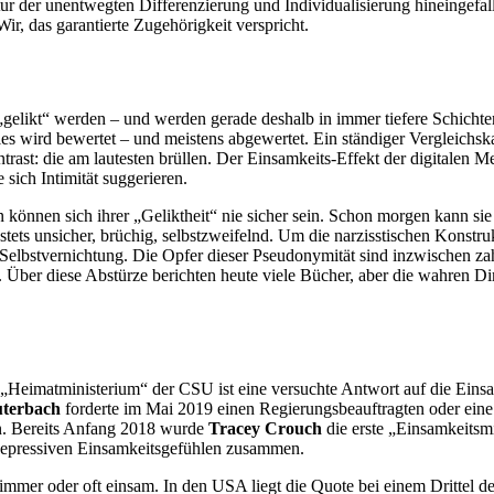
 der unentwegten Differenzierung und Individualisierung hineingefalle
Wir, das garantierte Zugehörigkeit verspricht.
elikt“ werden – und werden gerade deshalb in immer tiefere Schichten 
es wird bewertet – und meistens abgewertet. Ein ständiger Vergleich
ntrast: die am lautesten brüllen. Der Einsamkeits-Effekt der digitalen 
ich Intimität suggerieren.
 können sich ihrer „Geliktheit“ nie sicher sein. Schon morgen kann sie
 stets unsicher, brüchig, selbstzweifelnd. Um die narzisstischen Konstr
Selbstvernichtung. Die Opfer dieser Pseudonymität sind inzwischen za
. Über diese Abstürze berichten heute viele Bücher, aber die wahren 
as „Heimatministerium“ der CSU ist eine versuchte Antwort auf die Ei
uterbach
forderte im Mai 2019 einen Regierungsbeauftragten oder eine
n. Bereits Anfang 2018 wurde
Tracey Crouch
die erste „Einsamkeitsm
t depressiven Einsamkeitsgefühlen zusammen.
 immer oder oft einsam. In den USA liegt die Quote bei einem Drittel 