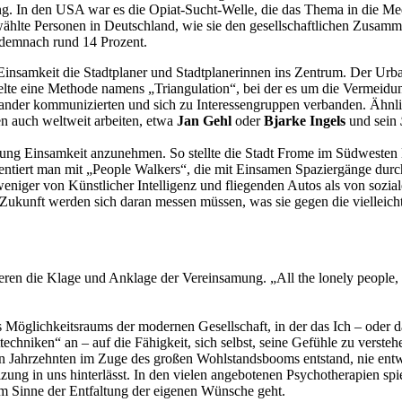
. In den USA war es die Opiat-Sucht-Welle, die das Thema in die Medi
ählte Personen in Deutschland, wie sie den gesellschaftlichen Zusamme
h demnach rund 14 Prozent.
insamkeit die Stadtplaner und Stadtplanerinnen ins Zentrum. Der Urb
elte eine Methode namens „Triangulation“, bei der es um die Vermeidu
nander kommunizierten und sich zu Interessengruppen verbanden. Ähnlic
en auch weltweit arbeiten, etwa
Jan Gehl
oder
Bjarke Ingels
und sein
ung Einsamkeit anzunehmen. So stellte die Stadt Frome im Südweste
imentiert man mit „People Walkers“, die mit Einsamen Spaziergänge du
 weniger von Künstlicher Intelligenz und fliegenden Autos als von sozia
er Zukunft werden sich daran messen müssen, was sie gegen die vielleic
ursieren die Klage und Anklage der Vereinsamung. „All the lonely people
es Möglichkeitsraums der modernen Gesellschaft, in der das Ich – oder da
techniken“ an – auf die Fähigkeit, sich selbst, seine Gefühle zu versteh
genen Jahrzehnten im Zuge des großen Wohlstandsbooms entstand, nie e
ung in uns hinterlässt. In den vielen angebotenen Psychotherapien spielt
m Sinne der Entfaltung der eigenen Wünsche geht.