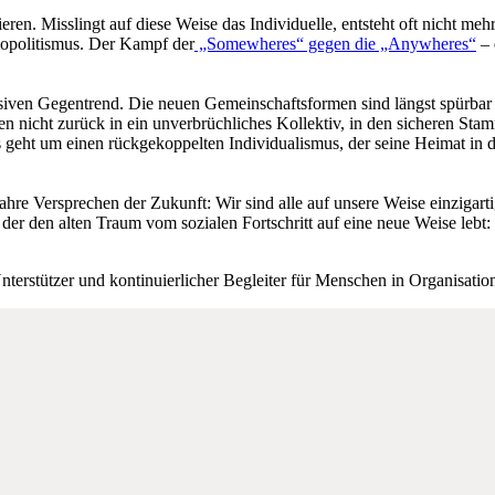
eren. Misslingt auf diese Weise das Individuelle, entsteht oft nicht me
opolitismus. Der Kampf der
„Somewheres“ gegen die „Anywheres“
– 
ssiven Gegentrend. Die neuen Gemeinschaftsformen sind längst spürb
nicht zurück in ein unverbrüchliches Kollektiv, in den sicheren Stamm.
Es geht um einen rückgekoppelten Individualismus, der seine Heimat in 
ahre Versprechen der Zukunft: Wir sind alle auf unsere Weise einzigart
en alten Traum vom sozialen Fortschritt auf eine neue Weise lebt: als
Unterstützer und kontinuierlicher Begleiter für Menschen in Organisatio