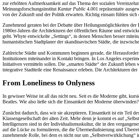
zur erhöhten Aufmerksamkeit auf das Thema der sozialen Vereinzelung
Meinungsforschungsinstitut
Kantar Public
4.001 repräsentativ ausgew
von der Zukunft und der Politik erwarten. Richtig einsam fühlen sic
Zunehmend geraten bei der Debatte über Heilungsmöglichkeiten der E
1980er-Jahren die Architekturen der öffentlichen Räume und entwick
geht. Whyte entwickelte „Settings“, in denen Menschen besser mitei
humanistischen Stadtplaner der skandinavischen Städte, die inzwisch
Zahlreiche Städte und Kommunen beginnen gerade, die Herausforder
Institutionen miteinander in Kontakt bringen. In Los Angeles exper
Initiativen vermitteln sollen. Die „smarten Städte“ der Zukunft leben
integrative Stadtteile eine Renaissance erleben. Die Architekturen d
From Loneliness to Onlyness
In gewisser Weise ist all das nicht neu. Seit es die Moderne gibt, k
Beatles. Wie also ließe sich die Einsamkeit der Moderne überwinden?
Zunächst dadurch, dass wir sie akzeptieren. Einsamkeit ist ein Teil d
Klassengesellschaft der alten Zeit. Mehr denn je kommt es auf „Selbst
Intelligenzen sind in der Individualismuskultur, die in den vergan
auf die Lücke zu formulieren, die die Übermedialisierung und Überreiz
zunehmende Rolle, bei dem es nicht nur um „Selbstverwirklichung“ i