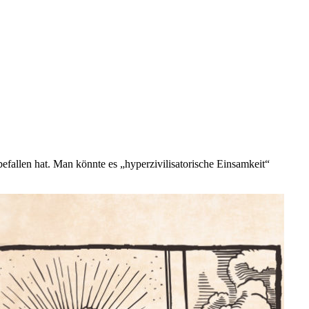
befallen hat. Man könnte es „hyperzivilisatorische Einsamkeit“