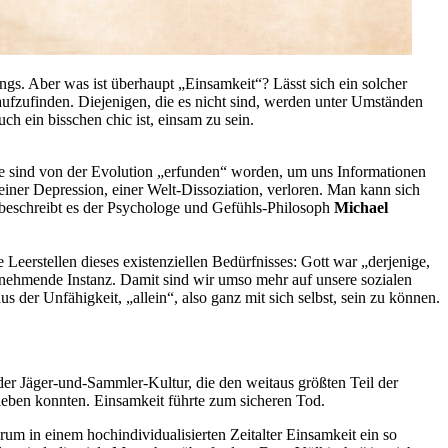
ngs. Aber was ist überhaupt „Einsamkeit“? Lässt sich ein solcher
aufzufinden. Diejenigen, die es nicht sind, werden unter Umständen
ch ein bisschen chic ist, einsam zu sein.
le sind von der Evolution „erfunden“ worden, um uns Informationen
einer Depression, einer Welt-Dissoziation, verloren. Man kann sich
 so beschreibt es der Psychologe und Gefühls-Philosoph
Michael
eerstellen dieses existenziellen Bedürfnisses: Gott war „derjenige,
hrnehmende Instanz. Damit sind wir umso mehr auf unsere sozialen
 der Unfähigkeit, „allein“, also ganz mit sich selbst, sein zu können.
 der Jäger-und-Sammler-Kultur, die den weitaus größten Teil der
eben konnten. Einsamkeit führte zum sicheren Tod.
um in einem hochindividualisierten Zeitalter Einsamkeit ein so