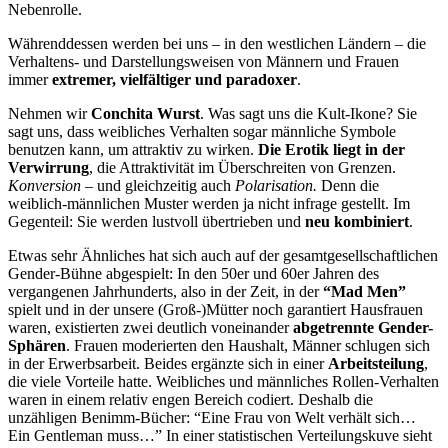
Nebenrolle.
Währenddessen werden bei uns – in den westlichen Ländern – die
Verhaltens- und Darstellungsweisen von Männern und Frauen
immer
extremer, vielfältiger und paradoxer
.
Nehmen wir
Conchita Wurst
. Was sagt uns die Kult-Ikone? Sie
sagt uns, dass weibliches Verhalten sogar männliche Symbole
benutzen kann, um attraktiv zu wirken.
Die Erotik liegt in der
Verwirrung
, die Attraktivität im Überschreiten von Grenzen.
Konversion
– und gleichzeitig auch
Polarisation.
Denn die
weiblich-männlichen Muster werden ja nicht infrage gestellt. Im
Gegenteil: Sie werden lustvoll übertrieben und
neu kombiniert
.
Etwas sehr Ähnliches hat sich auch auf der gesamtgesellschaftlichen
Gender-Bühne abgespielt: In den 50er und 60er Jahren des
vergangenen Jahrhunderts, also in der Zeit, in der
“Mad Men”
spielt und in der unsere (Groß-)Mütter noch garantiert Hausfrauen
waren, existierten zwei deutlich voneinander
abgetrennte Gender-
Sphären
. Frauen moderierten den Haushalt, Männer schlugen sich
in der Erwerbsarbeit. Beides ergänzte sich in einer
Arbeitsteilung
,
die viele Vorteile hatte. Weibliches und männliches Rollen-Verhalten
waren in einem relativ engen Bereich codiert. Deshalb die
unzähligen Benimm-Bücher: “Eine Frau von Welt verhält sich…
Ein Gentleman muss…” In einer statistischen Verteilungskuve sieht