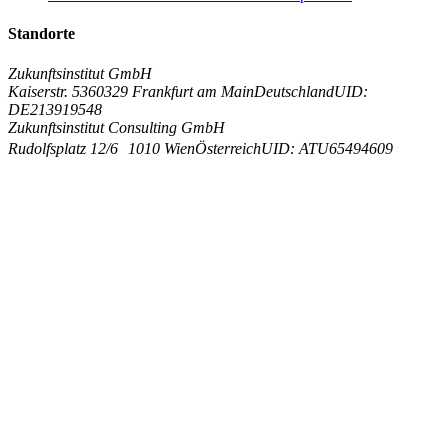
Standorte
Zukunftsinstitut GmbH
Kaiserstr. 53
60329 Frankfurt am Main
Deutschland
UID:
DE213919548
Zukunftsinstitut Consulting GmbH
Rudolfsplatz 12/6
1010 Wien
Österreich
UID: ATU65494609