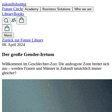
zukunfts
Institut
Future Circle
Academy
Business Solutions
Who we are
Library
Books
Menü
Zurück zur Future Library
08. April 2024
Der große Gender-Irrtum
Willkommen im Geschlechter-Zoo: Die androgyne Zone breitet sich
aus – werden Frauen und Männer in Zukunft tatsächlich immer
gleicher?