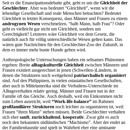
Seit es die Emanzipationsdebatte gibt, geht es um die
Gleichheit der
Geschlechter
. Aber was bedeutet “Gleichheit”, wenn wir die
lebendige Gesellschaft und reale Menschen betrachten? Bedeutet
Gleichheit in letzter Konsequenz, dass Männer und Frauen zu einem
androgynen Wesen
verschmelzen, “halb Mann, halb Frau”? Oder
geht es vielleicht gar nicht um Gleichheit, sondern um
Gerechtigkeit? Letzteres wäre Gleichheit vor dem Gesetz, die
natürlich auch für völlig unterschiedliche Wesen gelten kann. Das
wären gute Nachrichten für den Geschlechter-Zoo der Zukunft, in
dem es immer mehr bunte Hunde geben wird.
Anthropologische Untersuchungen haben ein seltsames Phänomen
ergeben: Breite
alltagskulturelle Gleichheit
zwischen Männern und
Frauen existiert ausgerechnet in jenen (Schwellen-)Ländern, in
denen die Strukturen noch weitgehend
patriarchalisch
organisiert
sind. Auf den Philippinen, in vielen ostasiatischen Gesellschaften,
aber auch in Mittelamerika sind die Verhaltens-Unterschiede im
Alltagsverhalten relativ gering. Männer und Frauen tun in der
Familie oft das Gleiche. Auch deshalb, weil ein Einkommen nicht
zum Leben ausreicht, weil
“Work-life-balance”
im Rahmen
großfamiliärer Strukturen
noch leichter zu organisieren ist, weil
Frauen “ihren Mann” stehen müssen. Beide Geschlechter verhalten
sich eher
sanft
,
zurückhaltend
,
kooperativ
. Zwar gibt es auch
noch den bekannten südländischen “Machismo”. Aber der endet an
der Familienhaustür und spielt in Wahrheit eher eine amüsante