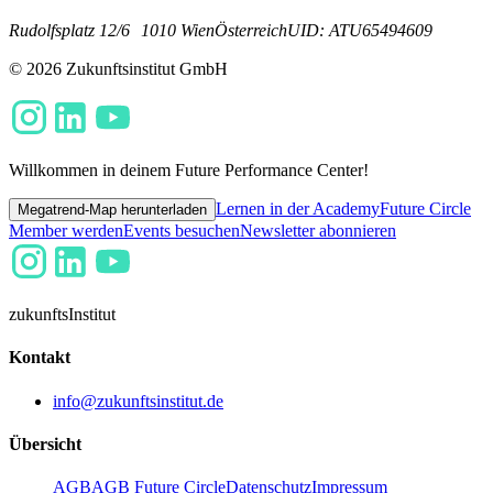
Rudolfsplatz 12/6
1010 Wien
Österreich
UID: ATU65494609
© 2026 Zukunftsinstitut GmbH
Willkommen in deinem Future Performance Center!
Lernen in der Academy
Future Circle
Megatrend-Map herunterladen
Member werden
Events besuchen
Newsletter abonnieren
zukunfts
Institut
Kontakt
info@zukunftsinstitut.de
Übersicht
AGB
AGB Future Circle
Datenschutz
Impressum