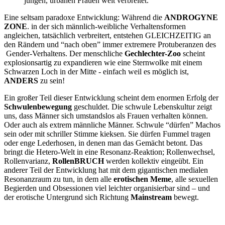
jungen, urbanen Frauen weit verbreitet.
Eine seltsam paradoxe Entwicklung: Während die
ANDROGYNE
ZONE
. in der sich männlich-weibliche Verhaltensformen
angleichen, tatsächlich verbreitert, entstehen GLEICHZEITIG an
den Rändern und “nach oben” immer extremere Protuberanzen des
Gender-Verhaltens. Der menschliche
Gechlechter-Zoo
scheint
explosionsartig zu expandieren wie eine Sternwolke mit einem
Schwarzen Loch in der Mitte - einfach weil es möglich ist,
ANDERS
zu sein!
Ein großer Teil dieser Entwicklung scheint dem enormen Erfolg der
Schwulenbewegung
geschuldet. Die schwule Lebenskultur zeigt
uns, dass Männer sich umstandslos als Frauen verhalten können.
Oder auch als extrem männliche Männer. Schwule “dürfen” Machos
sein oder mit schriller Stimme kieksen. Sie dürfen Fummel tragen
oder enge Lederhosen, in denen man das Gemächt betont. Das
bringt die Hetero-Welt in eine Resonanz-Reaktion; Rollenwechsel,
Rollenvarianz,
RollenBRUCH
werden kollektiv eingeübt. Ein
anderer Teil der Entwicklung hat mit dem gigantischen medialen
Resonanzraum zu tun, in dem alle
erotischen Meme
, alle sexuellen
Begierden und Obsessionen viel leichter organisierbar sind – und
der erotische Untergrund sich Richtung
Mainstream
bewegt.