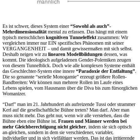
Es ist schwer, dieses System einer
“Sowohl als auch”-
Mehrdimensionalität
mental zu erfassen. Das hängt mit einem
typisch menschlichen
kognitiven Tunneleffekt
zusammen: Wir
vergleichen immer nur EIN spezifisches Phänomen mit seiner
VERGANGENHEIT – und damit gewissermaßen mit sich selbst.
Deshalb neigen wir zu
linearen Modellbildungen
dessen, was
kommt. Die ideologisch aufgeladenen Gender-Polemiken zeugen
von diesem Tunnelblick. Doch wie alle komplexen Systeme enthält
das Geschlechter-System eine innere
“Paradoxie der Entfaltung”
.
Die so genannte “serielle Monogamie” erzeugt größere Rollen-
Bandbreiten: Wir können nun mehrere Rollen im Laufe eines
Lebens spielen, vom Hausmann über die Diva bis zum fürsorglichen
Womanizer.
“Darf” man im 21. Jahrhundert als aufreizende Tussi oder strammer
Kerl auf die gesellschaftliche Bühne treten? Man darf. Aber man
muss nicht mehr. Das geht nur, wenn wir alle verstehen, dass die
Bühne eben eine Bühne ist.
Frauen und Männer werden bei
mehr Gleichberechtigung nicht gleicher
, indem sie sich optisch
an-gleichen, sondern in dem sie verschiedener, variabler,
individueller und in sich vielfältiger werden. Das ist das irritierende