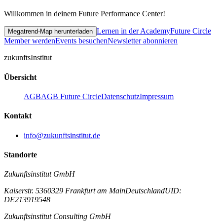
Willkommen in deinem Future Performance Center!
Lernen in der Academy
Future Circle
Megatrend-Map herunterladen
Member werden
Events besuchen
Newsletter abonnieren
zukunfts
Institut
Übersicht
AGB
AGB Future Circle
Datenschutz
Impressum
Kontakt
info@zukunftsinstitut.de
Standorte
Zukunftsinstitut GmbH
Kaiserstr. 53
60329 Frankfurt am Main
Deutschland
UID:
DE213919548
Zukunftsinstitut Consulting GmbH