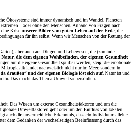
mtliche Ökosysteme sind immer dynamisch und im Wandel. Planeten
 Klimaextremen – oder ohne den Menschen. Anhand von Fragen nach
 eine Krise
unserer Bilder vom guten Leben auf der Erde
, die
sbedingungen für ihn selbst. Wenn wir Menschen von der Rettung der
Gärten), aber auch aus Dingen und Lebewesen, die (zumindest
e Natur, die dem eigenen Wohlbefinden, der eigenen Gesundheit
ngen auf die eigene Gesundheit spürbar werden, steigt die emotionale
ikroplastik landet nachweislich nicht nur im Meer, sondern in
da draußen“ und der eigenen Biologie löst sich auf.
Natur ist und
n ihr.
Das macht das Thema Umwelt so persönlich.
undheit. Das Wissen um externe Gesundheitsfaktoren und um die
f globale Umweltfaktoren geht oder um den Einfluss von lokalen
gt auch die unvermeidliche Erkenntnis, dass ein Individuum alleine
unter dem Gedanken der wechselseitigen Beeinflussung durch das