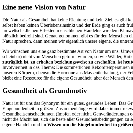
Eine neue Vision von Natur
Die Natur als Gesamtheit hat keine Richtung und kein Ziel, es gibt 
selbst haben keinen Überlebensinstinkt und der Erde ging es auch fr
umweltschädlichen Effekten menschlichen Handelns wie dem Klimawand
plötzlich bedroht sind. Genau genommen gibt es für den Menschen e
Natur sprechen, dann meinen wir eigentlich unsere eigene, die untre
Wir wünschen uns eine ganz bestimmte Art von Natur um uns: Umwelt
scheinbar) nicht von Menschen geformt wurden, so wie Wälder, Rot
zuträglich ist, zu erhalten beziehungsweise zu erschaffen, ist he
Involviertheit in das Thema: Die sommerlichen Rekordtemperaturen i
unseren Körpern, ebenso die Hormone aus Massentierhaltung, der Fei
bleibt eine Ressource für die eigene Gesundheit, aber der Mensch denk
Gesundheit als Grundmotiv
Natur ist für uns das Synonym für ein gutes, gesundes Leben. Das Gru
Eingebundenheit in größere Zusammenhänge wird dabei immer relevant
Gesundheitsentscheidungen (Impfen oder nicht, Genveränderungen oder
nicht die Macht hat, sich die beste aller Gesundheitsbedingungen z
eigene Handeln und im
Wissen um die Eingebundenheit in größ