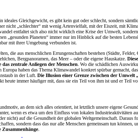
kein ideales Gleichgewicht, es gibt kein gut oder schlecht, sondern sä
üher nicht „schlechter“ mit wenig Artenvielfalt, mit der Eiszeit, mit
el entfaltet sich also nicht wirklich eine Krise der Umwelt, sondern
inen „gesunden Planeten“ immer nur im Hinblick auf die besten Leben
nnbar mit ihrer Umgebung verbunden ist.
en, die aus menschlichen Errungenschaften bestehen (Städte, Felder, 
kehlchen, Bergpanoramen, das Meer – oder die eigene Hauskatze.
Dies
ute das zentrale Anliegen der Menschen
. Wo die schädlichen Auswirku
n Europa haben das Thema Klimawandel konkret spürbar gemacht, das M
nstaub in der Luft.
Die Illusion einer Grenze zwischen der Umwelt „
t heute immer häufiger mit, dass sie ein Teil von ihm ist und er Teil vo
ndmotiv, an dem sich alles orientiert, ist letztlich unsere eigene Ges
er, wenn es etwa um den Einfluss von lokalen Industrieaktivitäten au
 nicht) auf die Gesundheit der globalen Weltgemeinschaft. Daraus fol
u schaffen, sondern dass das nur alle Menschen gemeinsam tun können, 
ere Zusammenhänge
.