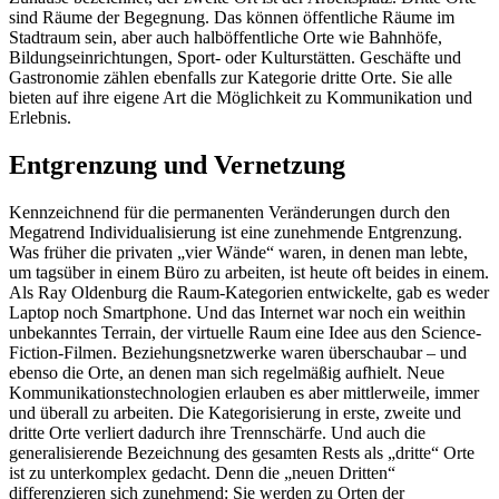
sind Räume der Begegnung. Das können öffentliche Räume im
Stadtraum sein, aber auch halböffentliche Orte wie Bahnhöfe,
Bildungseinrichtungen, Sport- oder Kulturstätten. Geschäfte und
Gastronomie zählen ebenfalls zur Kategorie dritte Orte. Sie alle
bieten auf ihre eigene Art die Möglichkeit zu Kommunikation und
Erlebnis.
Entgrenzung und Vernetzung
Kennzeichnend für die permanenten Veränderungen durch den
Megatrend Individualisierung ist eine zunehmende Entgrenzung.
Was früher die privaten „vier Wände“ waren, in denen man lebte,
um tagsüber in einem Büro zu arbeiten, ist heute oft beides in einem.
Als Ray Oldenburg die Raum-Kategorien entwickelte, gab es weder
Laptop noch Smartphone. Und das Internet war noch ein weithin
unbekanntes Terrain, der virtuelle Raum eine Idee aus den Science-
Fiction-Filmen. Beziehungsnetzwerke waren überschaubar – und
ebenso die Orte, an denen man sich regelmäßig aufhielt. Neue
Kommunikationstechnologien erlauben es aber mittlerweile, immer
und überall zu arbeiten. Die Kategorisierung in erste, zweite und
dritte Orte verliert dadurch ihre Trennschärfe. Und auch die
generalisierende Bezeichnung des gesamten Rests als „dritte“ Orte
ist zu unterkomplex gedacht. Denn die „neuen Dritten“
differenzieren sich zunehmend: Sie werden zu Orten der