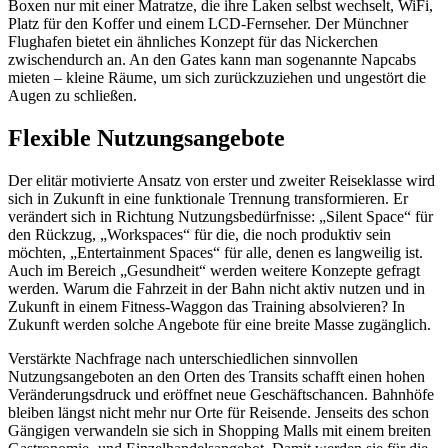
Boxen nur mit einer Matratze, die ihre Laken selbst wechselt, WiFi,
Platz für den Koffer und einem LCD-Fernseher. Der Münchner
Flughafen bietet ein ähnliches Konzept für das Nickerchen
zwischendurch an. An den Gates kann man sogenannte Napcabs
mieten – kleine Räume, um sich zurückzuziehen und ungestört die
Augen zu schließen.
Flexible Nutzungsangebote
Der elitär motivierte Ansatz von erster und zweiter Reiseklasse wird
sich in Zukunft in eine funktionale Trennung transformieren. Er
verändert sich in Richtung Nutzungsbedürfnisse: „Silent Space“ für
den Rückzug, „Workspaces“ für die, die noch produktiv sein
möchten, „Entertainment Spaces“ für alle, denen es langweilig ist.
Auch im Bereich „Gesundheit“ werden weitere Konzepte gefragt
werden. Warum die Fahrzeit in der Bahn nicht aktiv nutzen und in
Zukunft in einem Fitness-Waggon das Training absolvieren? In
Zukunft werden solche Angebote für eine breite Masse zugänglich.
Verstärkte Nachfrage nach unterschiedlichen sinnvollen
Nutzungsangeboten an den Orten des Transits schafft einen hohen
Veränderungsdruck und eröffnet neue Geschäftschancen. Bahnhöfe
bleiben längst nicht mehr nur Orte für Reisende. Jenseits des schon
Gängigen verwandeln sie sich in Shopping Malls mit einem breiten