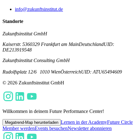
info@zukunftsinstitut.de
Standorte
Zukunftsinstitut GmbH
Kaiserstr. 53
60329 Frankfurt am Main
Deutschland
UID:
DE213919548
Zukunftsinstitut Consulting GmbH
Rudolfsplatz 12/6
1010 Wien
Österreich
UID: ATU65494609
© 2026 Zukunftsinstitut GmbH
Willkommen in deinem Future Performance Center!
Lernen in der Academy
Future Circle
Megatrend-Map herunterladen
Member werden
Events besuchen
Newsletter abonnieren