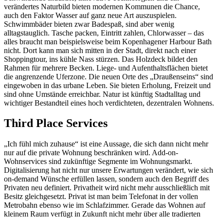
verändertes Naturbild bieten modernen Kommunen die Chance,
auch den Faktor Wasser auf ganz neue Art auszuspielen.
Schwimmbäder bieten zwar Badespaß, sind aber wenig
alltagstauglich. Tasche packen, Eintritt zahlen, Chlorwasser – das
alles braucht man beispielsweise beim Kopenhagener Harbour Bath
nicht. Dort kann man sich mitten in der Stadt, direkt nach einer
Shoppingtour, ins kühle Nass stürzen. Das Holzdeck bildet den
Rahmen für mehrere Becken. Liege- und Aufenthaltsflächen bietet
die angrenzende Uferzone. Die neuen Orte des „Draußenseins“ sind
eingewoben in das urbane Leben. Sie bieten Erholung, Freizeit und
sind ohne Umstände erreichbar. Natur ist künftig Stadtalltag und
wichtiger Bestandteil eines hoch verdichteten, dezentralen Wohnens.
Third Place Services
„Ich fühl mich zuhause“ ist eine Aussage, die sich dann nicht mehr
nur auf die private Wohnung beschränken wird. Add-on-
Wohnservices sind zukünftige Segmente im Wohnungsmarkt.
Digitalisierung hat nicht nur unsere Erwartungen verändert, wie sich
on-demand Wünsche erfüllen lassen, sondern auch den Begriff des
Privaten neu definiert. Privatheit wird nicht mehr ausschließlich mit
Besitz gleichgesetzt. Privat ist man beim Telefonat in der vollen
Metrobahn ebenso wie im Schlafzimmer. Gerade das Wohnen auf
kleinem Raum verfügt in Zukunft nicht mehr über alle tradierten