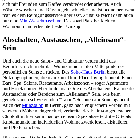
sich mit Freunden zum Kaffee verabredet oder arbeitet. Auch
Wäsche waschen und Bügeln geht schneller und ist bequemer, wenn
man es dem Reinigungsservice überlässt. Zuhause reicht dann auch
nur eine
Mini-Waschmaschine
. Das spart Platz bei kleinem
Wohnraum und erleichtert jeden Umzug.
Abschalten, Austauschen, „Alleinsam“-
Sein
Und auch die neue Salon- und Clubkultur verdeutlicht das
Bedürfnis, nicht mehr das Wohnzimmer in den Mittelpunkt des
persönlichen Seins zu rücken. Das
Soho-Haus Berlin
bietet alle
Nutzungsoptionen, die man zum Third Place Living braucht: Kino,
Bars, Spa, Salons, Restaurants, Arbeitszonen – sogar Apartments
und Hotelzimmer. Hier findet man Orte des Abschaltens, Räume des
Austausches oder Bereiche zum „Alleinsam“-Sein, wie beim
gemeinsamen schweigenden “Tatort”-Schauen am Sonntagabend.
Auch der
Münzsalon
in Berlin, ganz nach englischem Vorbild mit
schweren Möbeln eingerichtet, verbreitet das Flair von gediegener
Clubkultur: hier kann man gemeinsam Spezialisierte dritte Orte als
Knotenpunkte im individuellen Wohnnetzwerk lesen, diskutieren
und Pfeife rauchen.
Diese neuen „Wohnlandschaften“ in den Städten sind angepasst an