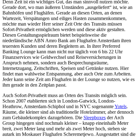
Denn Zeit ist ein wichtiges Gut, das man sinnvoll nutzen möchte.
Gerade dort, wo man äußeren Umständen „ausgeliefert“ ist, wie an
Bahnhöfen und Flughäfen. Gerade an diesen Orten, an denen
Wartezeit, Verspätungen und eiliges Hasten zusammenkommen,
möchte man wieder Herr seiner Zeit Orte des Transits müssen
Sofort-Privatheit ermöglichen werden und diese aktiv gestalten.
Diesen Gestaltungsspielraum bietet beispielsweise die
niederländische ABN Amro Bank am Flughafen Amsterdam ihren
teuersten Kunden und deren Begleitern an. In ihrer Preferred
Banking Lounge kann man nicht nur täglich von 6 bis 22 Uhr
Finanzservices wie Geldwechsel und Reiseversicherungen in
Anspruch nehmen, sondern auch Besprechungsräume,
Internetzugang, Zeitschriften, Speisen und Getränke nutzen. Hier
findet man wahlweise Entspannung, aber auch Orte zum Arbeiten.
Jeder kann seine Zeit am Flughafen in der Lounge so nutzen, wie es
ihm gerade in den Zeitplan passt.
Auch Sofort-Privatheit muss an Orten des Transits möglich sein.
Schon 2007 etablierten sich in London-Gatwick, London-
Heathrow, Amsterdam-Schiphol und in NYC sogenannte
Yotels
.
Räume, die kleiner sind als traditionelle Hotelzimmer, aber dennoch
zum Gebäudekomplex dazugehören. Die
Sleepboxes
der Arch
Group hingegen sind nochmals kleiner – knapp eineinhalb Meter
breit, zwei Meter lang und mehr als zwei Meter hoch, stehen sie
autark im Moskauer Flughafen Scheremetjewo. Ausgestattet sind die