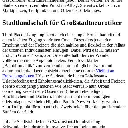
Gastronomie- und Einzelhandelsangebot. Damit werden sie für die
Städte zu einem zentralen Punkt im Alltag. Sie entwickeln sich zu
Marktplätzen, Treffpunkten und Orten des Erlebnisses.
Stadtlandschaft für Großstadtneurotiker
Third Place Living impliziert auch eine simple Erreichbarkeit und
einen leichten Zugang zu dritten Orten. Besonders jenen der
Erholung und der Freizeit, die sich nahtlos und flexibel in den Alltag
der urbanen Individualisten einfügen. Dabei wird das „Draußen“
und „im Grünen“ sein, also Orte außerhalb der vier Wände,
vollkommen neue Angebote bieten. Fernab verklärter
„Bambiromantik“ von vermeintlich ursprünglicher Natur und
akkuraten Parkanlagen entsteht derzeit eine enorme
Vielfalt an
Freizeitangeboten
Urbane Stadtstrände bieten 24h-Instant-
Urlaubsfeeling und Erholungsmöglichkeiten, die Arbeit und Freizeit
ebenso durchgängig machen wie Stadt versus Natur. Urban
Gardening kreiert neue Oasen der Ruhe auf ehemaligen
Brachflächen und Dächern. Parks auf nicht mehr benötigten
Gleisanlagen, wie beim Highline Park in New York City, werden
zum Treffpunkt für romantische Zweisamkeit über den pulsierenden
Straßen der Stadt.
Urbane Stadtstrände bieten 24h-Instant-Urlaubsfeeling.
Schwindende Industrie, innovative Technologien und ein