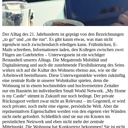
Der Alltag des 21. Jahrhunderts ist geprägt von den Bezeichnungen
„to go“ und „on the run“. Es gibt kaum etwas, was man nicht
irgendwie noch zwischendurch erledigen kann. Frühstücken, E-
Mails schreiben, Informationen laden, den Kollegen zwischen zwei
Flügen am Gatebriefen – Unterwegssein ist ein wichtiger
Bestandteil unseres Alltags. Die Megatrends Mobilität und
Digitalisierung und auch die zunehmende Flexibilisierung des Seins
wirken sich auf die Kultur des Wohnens ebenso aus, wie sie die
Arbeitswelt beeinflussen. Diese Unterwegsmärkte werden zukünftig
eine zentrale Rolle in unserer Wohnkultur spielen, denn die
Wohnung ist in einem hochmobilen und hochvernetzten Zeitalter
nur ein Baustein im individuellen Small World Network. „My Home
is my Castle“ stimmt in Zukunft nur noch bedingt. Der private
Rückzugsort verliert zwar nicht an Relevanz – im Gegenteil, er wird
noch privater, noch mehr eine eigene, persönliche Welt. Aber die
repräsentativen Eigenschaften werden von den eigenen vier Wänden
nicht mehr gefordert. Schließlich sind sie nur ein Knoten im
persönlichen Netzwerk und eben nicht mehr der zentrale
Mittelpunkt. Die Wohnung hat Konkurrenz bekommen! Sie ist nicht