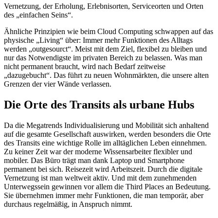
Vernetzung, der Erholung, Erlebnisorten, Serviceorten und Orten
des „einfachen Seins“.
Ähnliche Prinzipien wie beim Cloud Computing schwappen auf das
physische „Living“ über: Immer mehr Funktionen des Alltags
werden „outgesourct“. Meist mit dem Ziel, flexibel zu bleiben und
nur das Notwendigste im privaten Bereich zu belassen. Was man
nicht permanent braucht, wird nach Bedarf zeitweise
„dazugebucht“. Das führt zu neuen Wohnmärkten, die unsere alten
Grenzen der vier Wände verlassen.
Die Orte des Transits als urbane Hubs
Da die Megatrends Individualisierung und Mobilität sich anhaltend
auf die gesamte Gesellschaft auswirken, werden besonders die Orte
des Transits eine wichtige Rolle im alltäglichen Leben einnehmen.
Zu keiner Zeit war der moderne Wissensarbeiter flexibler und
mobiler. Das Büro trägt man dank Laptop und Smartphone
permanent bei sich. Reisezeit wird Arbeitszeit. Durch die digitale
Vernetzung ist man weltweit aktiv. Und mit dem zunehmenden
Unterwegssein gewinnen vor allem die Third Places an Bedeutung.
Sie übernehmen immer mehr Funktionen, die man temporär, aber
durchaus regelmäßig, in Anspruch nimmt.