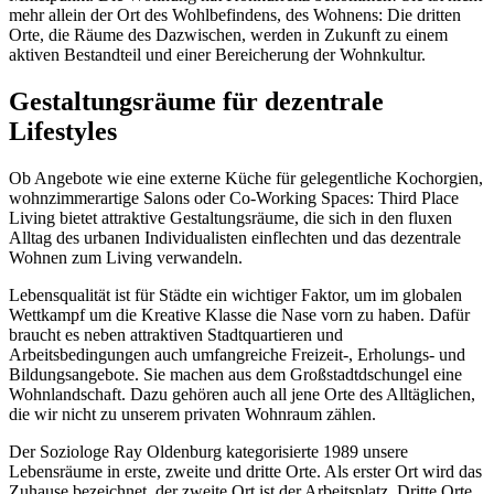
mehr allein der Ort des Wohlbefindens, des Wohnens: Die dritten
Orte, die Räume des Dazwischen, werden in Zukunft zu einem
aktiven Bestandteil und einer Bereicherung der Wohnkultur.
Gestaltungsräume für dezentrale
Lifestyles
Ob Angebote wie eine externe Küche für gelegentliche Kochorgien,
wohnzimmerartige Salons oder Co-Working Spaces: Third Place
Living bietet attraktive Gestaltungsräume, die sich in den fluxen
Alltag des urbanen Individualisten einflechten und das dezentrale
Wohnen zum Living verwandeln.
Lebensqualität ist für Städte ein wichtiger Faktor, um im globalen
Wettkampf um die Kreative Klasse die Nase vorn zu haben. Dafür
braucht es neben attraktiven Stadtquartieren und
Arbeitsbedingungen auch umfangreiche Freizeit-, Erholungs- und
Bildungsangebote. Sie machen aus dem Großstadtdschungel eine
Wohnlandschaft. Dazu gehören auch all jene Orte des Alltäglichen,
die wir nicht zu unserem privaten Wohnraum zählen.
Der Soziologe Ray Oldenburg kategorisierte 1989 unsere
Lebensräume in erste, zweite und dritte Orte. Als erster Ort wird das
Zuhause bezeichnet, der zweite Ort ist der Arbeitsplatz. Dritte Orte