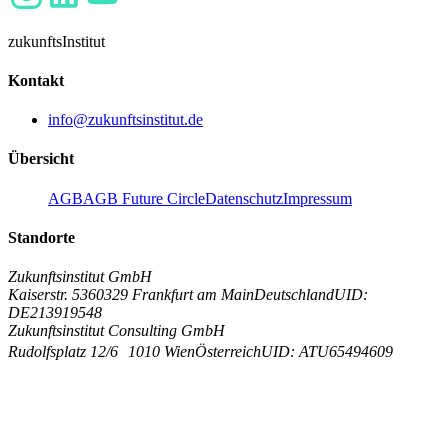
zukunfts
Institut
Kontakt
info@zukunftsinstitut.de
Übersicht
AGB
AGB Future Circle
Datenschutz
Impressum
Standorte
Zukunftsinstitut GmbH
Kaiserstr. 53
60329 Frankfurt am Main
Deutschland
UID:
DE213919548
Zukunftsinstitut Consulting GmbH
Rudolfsplatz 12/6
1010 Wien
Österreich
UID: ATU65494609