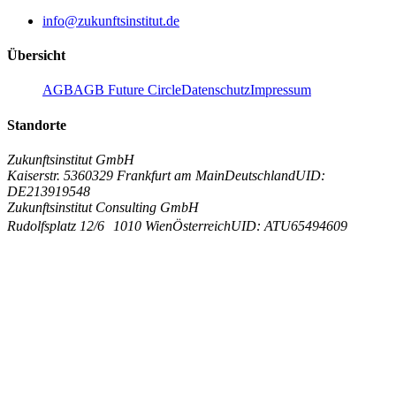
info@zukunftsinstitut.de
Übersicht
AGB
AGB Future Circle
Datenschutz
Impressum
Standorte
Zukunftsinstitut GmbH
Kaiserstr. 53
60329 Frankfurt am Main
Deutschland
UID:
DE213919548
Zukunftsinstitut Consulting GmbH
Rudolfsplatz 12/6
1010 Wien
Österreich
UID: ATU65494609