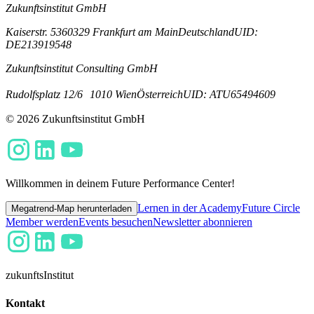
Zukunftsinstitut GmbH
Kaiserstr. 53
60329 Frankfurt am Main
Deutschland
UID:
DE213919548
Zukunftsinstitut Consulting GmbH
Rudolfsplatz 12/6
1010 Wien
Österreich
UID: ATU65494609
© 2026 Zukunftsinstitut GmbH
Willkommen in deinem Future Performance Center!
Lernen in der Academy
Future Circle
Megatrend-Map herunterladen
Member werden
Events besuchen
Newsletter abonnieren
zukunfts
Institut
Kontakt