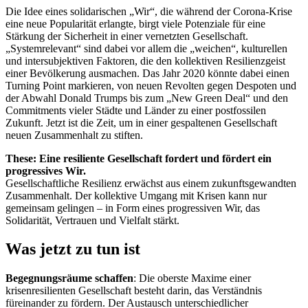
Die Idee eines solidarischen „Wir“, die während der Corona-Krise
eine neue Popularität erlangte, birgt viele Potenziale für eine
Stärkung der Sicherheit in einer vernetzten Gesellschaft.
„Systemrelevant“ sind dabei vor allem die „weichen“, kulturellen
und intersubjektiven Faktoren, die den kollektiven Resilienzgeist
einer Bevölkerung ausmachen. Das Jahr 2020 könnte dabei einen
Turning Point markieren, von neuen Revolten gegen Despoten und
der Abwahl Donald Trumps bis zum „New Green Deal“ und den
Commitments vieler Städte und Länder zu einer postfossilen
Zukunft. Jetzt ist die Zeit, um in einer gespaltenen Gesellschaft
neuen Zusammenhalt zu stiften.
These: Eine resiliente Gesellschaft fordert und fördert ein
progressives Wir.
Gesellschaftliche Resilienz erwächst aus einem zukunftsgewandten
Zusammenhalt. Der kollektive Umgang mit Krisen kann nur
gemeinsam gelingen – in Form eines progressiven Wir, das
Solidarität, Vertrauen und Vielfalt stärkt.
Was jetzt zu tun ist
Begegnungsräume schaffen
: Die oberste Maxime einer
krisenresilienten Gesellschaft besteht darin, das Verständnis
füreinander zu fördern. Der Austausch unterschiedlicher