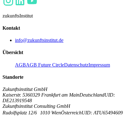
zukunfts
Institut
Kontakt
info@zukunftsinstitut.de
Übersicht
AGB
AGB Future Circle
Datenschutz
Impressum
Standorte
Zukunftsinstitut GmbH
Kaiserstr. 53
60329 Frankfurt am Main
Deutschland
UID:
DE213919548
Zukunftsinstitut Consulting GmbH
Rudolfsplatz 12/6
1010 Wien
Österreich
UID: ATU65494609