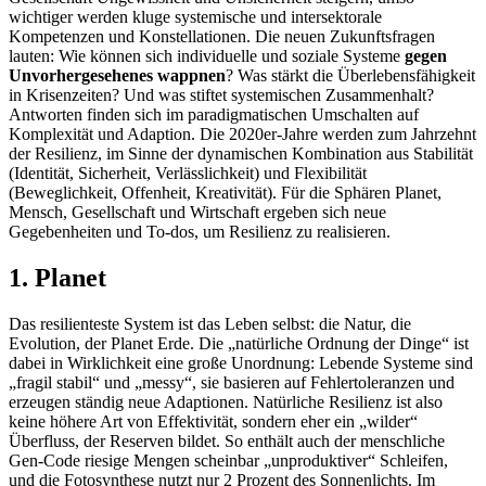
wichtiger werden kluge systemische und intersektorale
Kompetenzen und Konstellationen. Die neuen Zukunftsfragen
lauten: Wie können sich individuelle und soziale Systeme
gegen
Unvorhergesehenes wappnen
? Was stärkt die Überlebensfähigkeit
in Krisenzeiten? Und was stiftet systemischen Zusammenhalt?
Antworten finden sich im paradigmatischen Umschalten auf
Komplexität und Adaption. Die 2020er-Jahre werden zum Jahrzehnt
der Resilienz, im Sinne der dynamischen Kombination aus Stabilität
(Identität, Sicherheit, Verlässlichkeit) und Flexibilität
(Beweglichkeit, Offenheit, Kreativität). Für die Sphären Planet,
Mensch, Gesellschaft und Wirtschaft ergeben sich neue
Gegebenheiten und To-dos, um Resilienz zu realisieren.
1. Planet
Das resilienteste System ist das Leben selbst: die Natur, die
Evolution, der Planet Erde. Die „natürliche Ordnung der Dinge“ ist
dabei in Wirklichkeit eine große Unordnung: Lebende Systeme sind
„fragil stabil“ und „messy“, sie basieren auf Fehlertoleranzen und
erzeugen ständig neue Adaptionen. Natürliche Resilienz ist also
keine höhere Art von Effektivität, sondern eher ein „wilder“
Überfluss, der Reserven bildet. So enthält auch der menschliche
Gen-Code riesige Mengen scheinbar „unproduktiver“ Schleifen,
und die Fotosynthese nutzt nur 2 Prozent des Sonnenlichts. Im