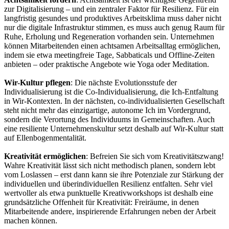
zur Digitalisierung – und ein zentraler Faktor für Resilienz. Für ein
langfristig gesundes und produktives Arbeitsklima muss daher nicht
nur die digitale Infrastruktur stimmen, es muss auch genug Raum für
Ruhe, Erholung und Regeneration vorhanden sein. Unternehmen
können Mitarbeitenden einen achtsamen Arbeitsalltag ermöglichen,
indem sie etwa meetingfreie Tage, Sabbaticals und Offline-Zeiten
anbieten – oder praktische Angebote wie Yoga oder Meditation.
Wir-Kultur pflegen
: Die nächste Evolutionsstufe der
Individualisierung ist die Co-Individualisierung, die Ich-Entfaltung
in Wir-Kontexten. In der nächsten, co-individualisierten Gesellschaft
steht nicht mehr das einzigartige, autonome Ich im Vordergrund,
sondern die Verortung des Individuums in Gemeinschaften. Auch
eine resiliente Unternehmenskultur setzt deshalb auf Wir-Kultur statt
auf Ellenbogenmentalität.
Kreativität ermöglichen
: Befreien Sie sich vom Kreativitätszwang!
Wahre Kreativität lässt sich nicht methodisch planen, sondern lebt
vom Loslassen – erst dann kann sie ihre Potenziale zur Stärkung der
individuellen und überindividuellen Resilienz entfalten. Sehr viel
wertvoller als etwa punktuelle Kreativworkshops ist deshalb eine
grundsätzliche Offenheit für Kreativität: Freiräume, in denen
Mitarbeitende andere, inspirierende Erfahrungen neben der Arbeit
machen können.