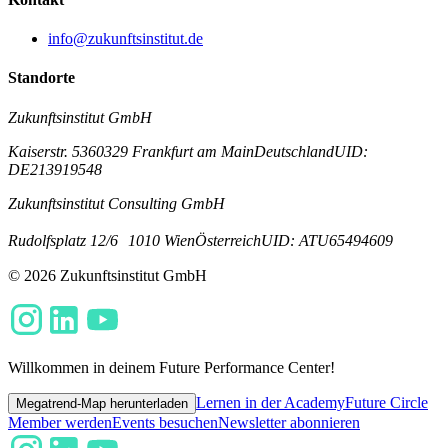
info@zukunftsinstitut.de
Standorte
Zukunftsinstitut GmbH
Kaiserstr. 53
60329 Frankfurt am Main
Deutschland
UID:
DE213919548
Zukunftsinstitut Consulting GmbH
Rudolfsplatz 12/6
1010 Wien
Österreich
UID: ATU65494609
© 2026 Zukunftsinstitut GmbH
Willkommen in deinem Future Performance Center!
Lernen in der Academy
Future Circle
Megatrend-Map herunterladen
Member werden
Events besuchen
Newsletter abonnieren